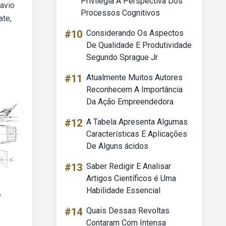
Privilegia A Perspectiva Dos
avio
Processos Cognitivos
ate,
#10
Considerando Os Aspectos
De Qualidade E Produtividade
Segundo Sprague Jr
#11
Atualmente Muitos Autores
Reconhecem A Importância
Da Ação Empreendedora
#12
A Tabela Apresenta Algumas
Características E Aplicações
De Alguns ácidos
#13
Saber Redigir E Analisar
Artigos Científicos é Uma
Habilidade Essencial
o
#14
Quais Dessas Revoltas
Contaram Com Intensa