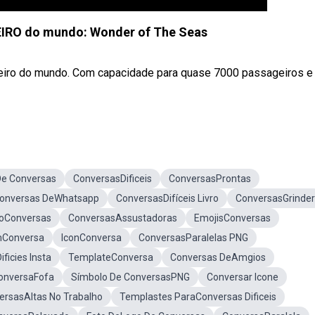
IRO do mundo: Wonder of The Seas
zeiro do mundo. Com capacidade para quase 7000 passageiros e
e Conversas
ConversasDificeis
ConversasProntas
Conversas DeWhatsapp
ConversasDifíceis Livro
ConversasGrinder
oConversas
ConversasAssustadoras
EmojisConversas
Conversa
IconConversa
ConversasParalelas PNG
ficies Insta
TemplateConversa
Conversas DeAmgios
onversaFofa
Símbolo De ConversasPNG
Conversar Icone
ersasAltas No Trabalho
Templastes ParaConversas Dificeis