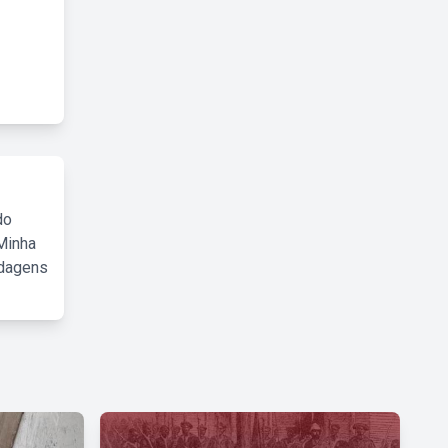
do
Minha
rdagens