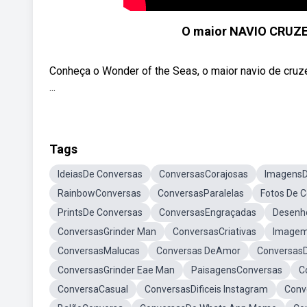
O maior NAVIO CRUZE
Conheça o Wonder of the Seas, o maior navio de cru
...
Tags
IdeiasDe Conversas
ConversasCorajosas
ImagensD
RainbowConversas
ConversasParalelas
Fotos De 
PrintsDe Conversas
ConversasEngraçadas
Desenh
ConversasGrinder Man
ConversasCriativas
Imagem
ConversasMalucas
Conversas DeAmor
ConversasDi
ConversasGrinder Eae Man
PaisagensConversas
C
ConversaCasual
ConversasDificeis Instagram
Conv