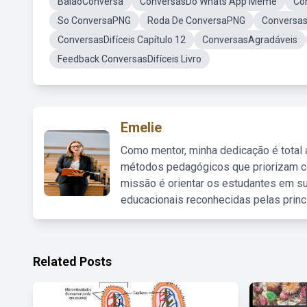
BalãoConversa
ConversasDo Whats App Meme
Co
So ConversaPNG
Roda De ConversaPNG
Conversa
ConversasDifíceis Capítulo 12
ConversasAgradáveis
Feedback ConversasDifíceis Livro
Emelie
Como mentor, minha dedicação é total
métodos pedagógicos que priorizam co
missão é orientar os estudantes em su
educacionais reconhecidas pelas princ
Related Posts