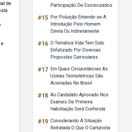
nal de
Participação De Escravizados
está
#15
Por Poluição Entende-se A
Introdução Pelo Homem
e
Direta Ou Indiretamente
#16
O Tematica Vida Tem Sido
 e
Enfatizado Por Diversas
Propostas Curriculares
#17
Em Quais Circunstâncias As
Usinas Termelétricas São
Acionadas No Brasil
#18
Ao Candidato Aprovado Nos
Exames De Primeira
Habilitação Será Conferida
#19
Considerando A Situação
Retratada O Que O Cartunista