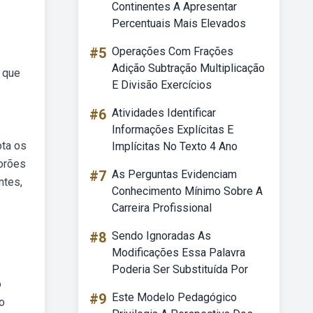
Continentes A Apresentar
Percentuais Mais Elevados
#5
Operações Com Frações
Adição Subtração Multiplicação
 que
E Divisão Exercícios
#6
Atividades Identificar
Informações Explícitas E
ota os
Implícitas No Texto 4 Ano
porões
#7
As Perguntas Evidenciam
ntes,
Conhecimento Mínimo Sobre A
Carreira Profissional
#8
Sendo Ignoradas As
Modificações Essa Palavra
Poderia Ser Substituída Por
o
#9
Este Modelo Pedagógico
o