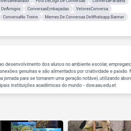
nversaRelaxado
Foto DeLogo De Conversas
ConversaParalela
s DeAmigos
ConversasEmbaçadas
VetoresConversa
ConversaNo Treino
Memes De Conversas DeWhatsapp Banner
 ao desenvolvimento dos alunos no ambiente escolar, empregan
nexões genuínas e são alimentados por criatividade e paixão. 
a jornada para se tornarem uma geração notável, utilizando abo
ipais instituições acadêmicas do mundo - dsw.aau.edu.et.