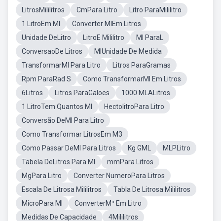
LitrosMililitros
CmPara Litro
Litro ParaMililitro
1 LitroEm Ml
Converter MlEm Litros
Unidade DeLitro
LitroE Mililitro
Ml ParaL
ConversaoDe Litros
MlUnidade De Medida
TransformarMl Para Litro
Litros ParaGramas
Rpm ParaRad S
Como TransformarMl Em Litros
6Litros
Litros ParaGaloes
1000 MLALitros
1 LitroTem Quantos Ml
HectolitroPara Litro
Conversão DeMl Para Litro
Como Transformar LitrosEm M3
Como Passar DeMl Para Litros
Kg GML
MLPLitro
Tabela DeLitros Para Ml
mmPara Litros
MgPara Litro
Converter NumeroPara Litros
Escala De Litrosa Mililitros
Tabla De Litrosa Mililitros
MicroPara Ml
ConverterM³ Em Litro
Medidas De Capacidade
4Mililitros