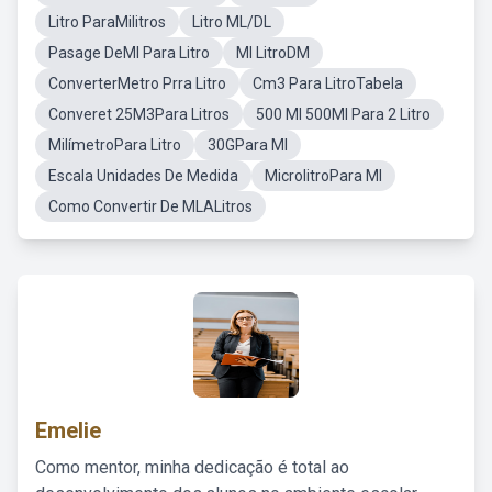
Litro ParaMilitros
Litro ML/DL
Pasage DeMl Para Litro
Ml LitroDM
ConverterMetro Prra Litro
Cm3 Para LitroTabela
Converet 25M3Para Litros
500 Ml 500Ml Para 2 Litro
MilímetroPara Litro
30GPara Ml
Escala Unidades De Medida
MicrolitroPara Ml
Como Convertir De MLALitros
Emelie
Como mentor, minha dedicação é total ao