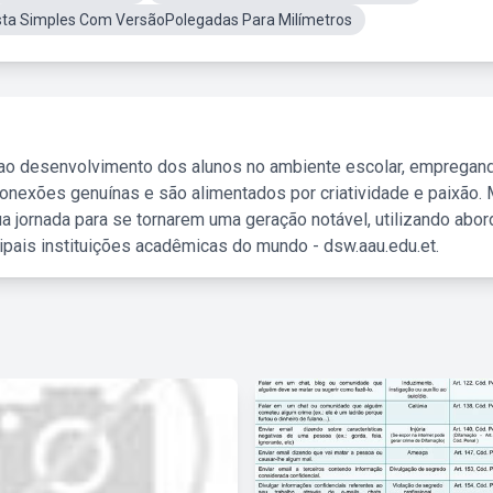
sta Simples Com VersãoPolegadas Para Milímetros
 ao desenvolvimento dos alunos no ambiente escolar, empregan
nexões genuínas e são alimentados por criatividade e paixão. 
a jornada para se tornarem uma geração notável, utilizando abo
ipais instituições acadêmicas do mundo - dsw.aau.edu.et.