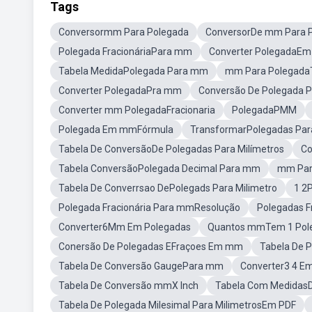
Tags
Conversormm Para Polegada
ConversorDe mm Para 
Polegada FracionáriaPara mm
Converter PolegadaE
Tabela MedidaPolegada Para mm
mm Para PolegadaT
Converter PolegadaPra mm
Conversão De Polegada P
Converter mm PolegadaFracionaria
PolegadaPMM
Polegada Em mmFórmula
TransformarPolegadas Pa
Tabela De ConversãoDe Polegadas Para Milímetros
Co
Tabela ConversãoPolegada Decimal Para mm
mm Par
Tabela De Converrsao DePolegads Para Milimetro
1 2
Polegada Fracionária Para mmResolução
Polegadas F
Converter6Mm Em Polegadas
Quantos mmTem 1 Pol
Conersão De Polegadas EFraçoes Em mm
Tabela De P
Tabela De Conversão GaugePara mm
Converter3 4 
Tabela De Conversão mmX Inch
Tabela Com MedidasD
Tabela De Polegada Milesimal Para MilimetrosEm PDF