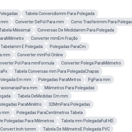
Polegadas
Tabela Conversãomm Para Polegada
m mm
Converter DePol Para mm
Como Trasferirmm Para Polega
abela Milesimal
Conversao De Medidamm Para Polegada
araMilímetro
Converter mmEm Fração
Tabelamm E Polegada
Polegadas ParaCm
ra mm
Converter mmPol Online
nverter Pol Para mmFormula
Converter Polega ParaMilimetro
aPx
Tabela Conversao mm Para PolegadaChapas
Polegada Em mm
Polegadas ParaMetros
PgPara mm
racionariasPara mm
Milimetros Para Polegadas
egada
Tabela DeMedidas Cm mm
olegadas ParaMinilitro
32MmPara Polegadas
Em mm
Polegadas ParaCentímetros Tabela
e Polegadas Para Milimetros
Tabela mm PolegadaFull HD
Convert Inch tomm
Tabela De MilímetroE Polegada PVC