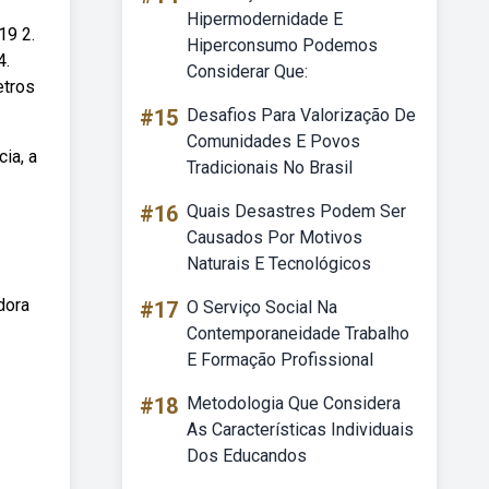
Hipermodernidade E
19 2.
Hiperconsumo Podemos
4.
Considerar Que:
etros
#15
Desafios Para Valorização De
Comunidades E Povos
ia, a
Tradicionais No Brasil
#16
Quais Desastres Podem Ser
Causados Por Motivos
Naturais E Tecnológicos
dora
#17
O Serviço Social Na
Contemporaneidade Trabalho
E Formação Profissional
#18
Metodologia Que Considera
As Características Individuais
Dos Educandos