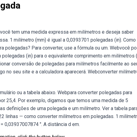
egada
e você tem uma medida expressa em milímetros e deseja saber
ssa. 1 milímetro (mm) é igual a 0,0393701 polegadas (in). Como
ara polegadas? Para converter, use a fórmula ou um. Webvocê p
 polegadas (in) para o equivalente comprimento em milímetros 
ionar conversão de polegadas para milímetros facilmente ao se
igo no seu site e a calculadora aparecerá. Webconverter milímet
rmulário ou a tabela abaixo. Webpara converter polegadas para
 por 25,4. Por exemplo, digamos que temos uma medida de 5
s definições de uma polegada e um milímetro. Ver a tabela par
2 linhas — como converter milímetros em polegadas. 1 milímetr
 = 0,03937007874 ″. A distância d em.
mation, click the button below.