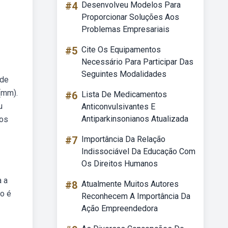
#4
Desenvolveu Modelos Para
Proporcionar Soluções Aos
Problemas Empresariais
#5
Cite Os Equipamentos
Necessário Para Participar Das
Seguintes Modalidades
ode
(mm).
#6
Lista De Medicamentos
u
Anticonvulsivantes E
Antiparkinsonianos Atualizada
ros
#7
Importância Da Relação
Indissociável Da Educação Com
Os Direitos Humanos
a a
#8
Atualmente Muitos Autores
o é
Reconhecem A Importância Da
Ação Empreendedora