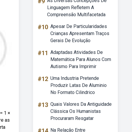
#9
As Diversas Concepções De
Linguagem Refletem A
Compreensão Multifacetada
#10
Apesar De Particularidades
Crianças Apresentam Traços
Gerais De Evolução
#11
Adaptadas Atividades De
Matemática Para Alunos Com
Autismo Para Imprimir
#12
Uma Industria Pretende
Produzir Latas De Aluminio
No Formato Cilindrico
#13
Quais Valores Da Antiguidade
Clássica Os Humanistas
= 1 ×
Procuraram Resgatar
re as
rta
#14
Na Relação Entre