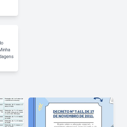
do
Minha
rdagens