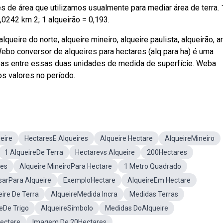
des de área que utilizamos usualmente para mediar área de terra. 
0,0242 km 2; 1 alqueirão = 0,193.
ueire do norte, alqueire mineiro, alqueire paulista, alqueirão, ar
Webo conversor de alqueires para hectares (alq para ha) é uma
eas entre essas duas unidades de medida de superfície. Weba
os valores no período.
eire
HectaresE Alqueires
Alqueire Hectare
AlqueireMineiro
1 AlqueireDe Terra
Hectarevs Alqueire
200Hectares
res
Alqueire MineiroPara Hectare
1 Metro Quadrado
sarPara Alqueire
ExemploHectare
AlqueireEm Hectare
ire De Terra
AlqueireMedida Incra
Medidas Terras
eDe Trigo
AlqueireSímbolo
Medidas DoAlqueire
ectare
Imagem De 20Hectares