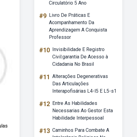
Circulatório 5 Ano
#9
Livro De Práticas E
Acompanhamento Da
Aprendizagem A Conquista
Professor
#10
Invisibilidade E Registro
Civil:garantia De Acesso à
Cidadania No Brasil
#11
Alterações Degenerativas
Das Articulações
Interapofisárias L4-l5 E L5-s1
#12
Entre As Habilidades
Necessarias Ao Gestor Esta
Habilidade Interpessoal
ulas
#13
Caminhos Para Combate A