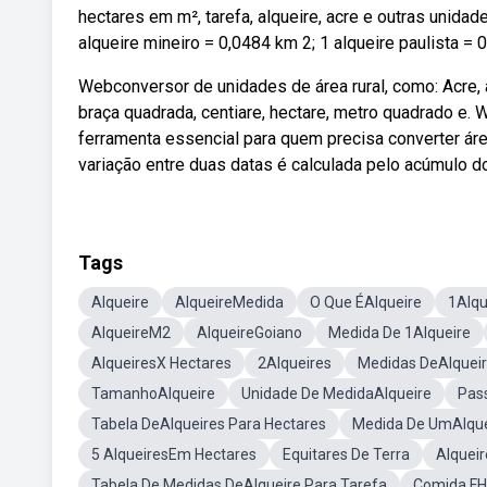
hectares em m², tarefa, alqueire, acre e outras unida
alqueire mineiro = 0,0484 km 2; 1 alqueire paulista = 
Webconversor de unidades de área rural, como: Acre, alq
braça quadrada, centiare, hectare, metro quadrado e. 
ferramenta essencial para quem precisa converter ár
variação entre duas datas é calculada pelo acúmulo d
Tags
Alqueire
AlqueireMedida
O Que ÉAlqueire
1Alqu
AlqueireM2
AlqueireGoiano
Medida De 1Alqueire
AlqueiresX Hectares
2Alqueires
Medidas DeAlquei
TamanhoAlqueire
Unidade De MedidaAlqueire
Pas
Tabela DeAlqueires Para Hectares
Medida De UmAlque
5 AlqueiresEm Hectares
Equitares De Terra
Alqueir
Tabela De Medidas DeAlqueire Para Tarefa
Comida FH