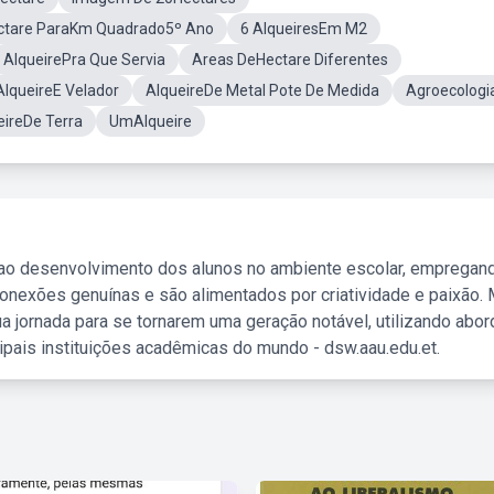
ectare ParaKm Quadrado5º Ano
6 AlqueiresEm M2
AlqueirePra Que Servia
Areas DeHectare Diferentes
AlqueireE Velador
AlqueireDe Metal Pote De Medida
Agroecologi
eireDe Terra
UmAlqueire
 ao desenvolvimento dos alunos no ambiente escolar, empregan
nexões genuínas e são alimentados por criatividade e paixão. 
a jornada para se tornarem uma geração notável, utilizando abo
ipais instituições acadêmicas do mundo - dsw.aau.edu.et.