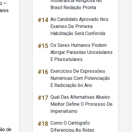
Intolerância Religiosa No
eb —
Brasil Redação Pronta
ares.
#14
Ao Candidato Aprovado Nos
Exames De Primeira
Habilitação Será Conferida
#15
Os Seres Humanos Podem
Abrigar Parasitas Unicelulares
E Pluricelulares
#16
Exercícios De Expressões
Numéricas Com Potenciação
E Radiciação 6o Ano
#17
Qual Das Alternativas Abaixo
Melhor Define O Processo De
Imperialismo
#18
Como O Cartógrafo
são de
Diferenciou As Rotas