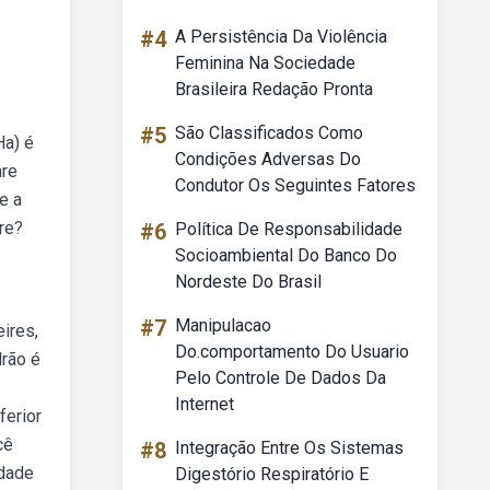
#4
A Persistência Da Violência
Feminina Na Sociedade
Brasileira Redação Pronta
#5
São Classificados Como
Ha) é
Condições Adversas Do
are
Condutor Os Seguintes Fatores
e a
re?
#6
Política De Responsabilidade
Socioambiental Do Banco Do
Nordeste Do Brasil
#7
Manipulacao
ires,
Do.comportamento Do Usuario
drão é
Pelo Controle De Dados Da
Internet
ferior
cê
#8
Integração Entre Os Sistemas
idade
Digestório Respiratório E