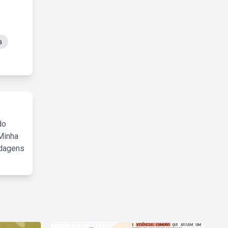
a
do
Minha
rdagens