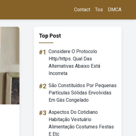
Contact
Tos
DMCA
Top Post
#1
Considere O Protocolo
Http/https. Qual Das
Alternativas Abaixo Está
Incorreta
#2
São Constituídos Por Pequenas
Partículas Sólidas Envolvidas
Em Gás Congelado
#3
Aspectos Do Cotidiano
Habitação Vestuário
Alimentação Costumes Festas
E Etc