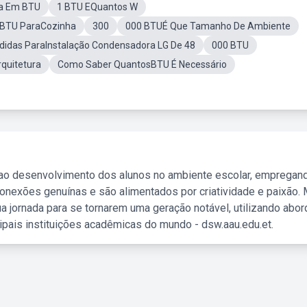
ia Em BTU
1 BTU EQuantos W
 BTU ParaCozinha
300
000 BTUÉ Que Tamanho De Ambiente
idas ParaInstalação Condensadora LG De 48
000 BTU
rquitetura
Como Saber QuantosBTU É Necessário
 ao desenvolvimento dos alunos no ambiente escolar, empregan
nexões genuínas e são alimentados por criatividade e paixão. 
a jornada para se tornarem uma geração notável, utilizando abo
ipais instituições acadêmicas do mundo - dsw.aau.edu.et.