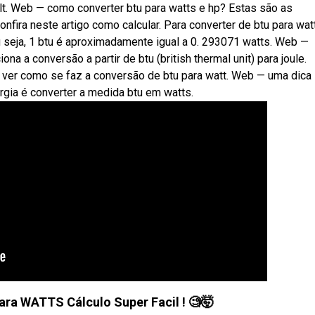
lt. Web — como converter btu para watts e hp? Estas são as
nfira neste artigo como calcular. Para converter de btu para wat
Ou seja, 1 btu é aproximadamente igual a 0. 293071 watts. Web —
a a conversão a partir de btu (british thermal unit) para joule.
ver como se faz a conversão de btu para watt. Web — uma dica
rgia é converter a medida btu em watts.
ra WATTS Cálculo Super Facil ! 🧐🤯