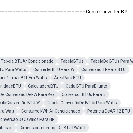
josi ================================ Como Converter BTU ..
Tabela BTUAr Condicionado
TabelaBTUs
TabelaDe BTUs Para W
TU Para Watts
ConverterBTU Para W
Conversao TRPara BTU
ransformar BTUEm Watts
ÁreaPara BTU
nidadeBTU
CalculadoraBTU
Cada BTU ParaDijunto
 De Conversão DekW Para Kva
Conversor BTUs ParaTr
culoConversão BTU W
Tabela ConvesãoDe BTUs Para Watts
ra Watt
Consumo kWh Ar Condicionado
Potência DeAR 12 BTU
Conversao DeCavalos Para HP
teriais
Dimensionamentop De BTU PWattt