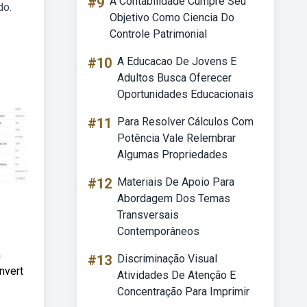
#9
A Contabilidade Cumpre Seu
do.
Objetivo Como Ciencia Do
Controle Patrimonial
#10
A Educacao De Jovens E
Adultos Busca Oferecer
Oportunidades Educacionais
#11
Para Resolver Cálculos Com
Potência Vale Relembrar
Algumas Propriedades
#12
Materiais De Apoio Para
Abordagem Dos Temas
Transversais
Contemporâneos
m
#13
Discriminação Visual
nvert
Atividades De Atenção E
Concentração Para Imprimir