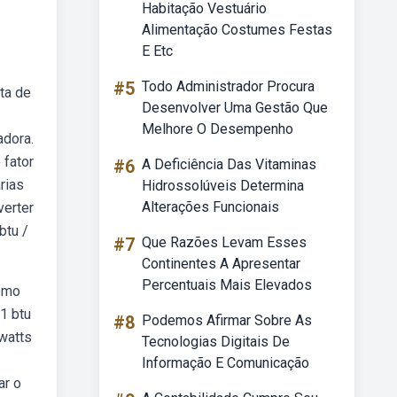
Habitação Vestuário
Alimentação Costumes Festas
E Etc
#5
Todo Administrador Procura
ta de
Desenvolver Uma Gestão Que
Melhore O Desempenho
adora.
 fator
#6
A Deficiência Das Vitaminas
rias
Hidrossolúveis Determina
Alterações Funcionais
verter
btu /
#7
Que Razões Levam Esses
Continentes A Apresentar
Percentuais Mais Elevados
como
1 btu
#8
Podemos Afirmar Sobre As
 watts
Tecnologias Digitais De
Informação E Comunicação
ar o