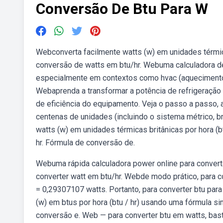
Conversão De Btu Para W
Webconverta facilmente watts (w) em unidades térmic
conversão de watts em btu/hr. Webuma calculadora de 
especialmente em contextos como hvac (aquecimento, 
Webaprenda a transformar a potência de refrigeração 
de eficiência do equipamento. Veja o passo a passo, a
centenas de unidades (incluindo o sistema métrico, b
watts (w) em unidades térmicas britânicas por hora (bt
hr. Fórmula de conversão de.
Webuma rápida calculadora power online para converte
converter watt em btu/hr. Webde modo prático, para c
= 0,29307107 watts. Portanto, para converter btu para
(w) em btus por hora (btu / hr) usando uma fórmula s
conversão e. Web — para converter btu em watts, basta