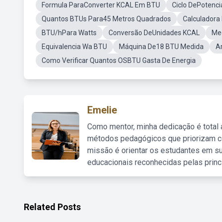
Formula ParaConverter KCAL Em BTU
Ciclo DePotenc
Quantos BTUs Para45 Metros Quadrados
Calculadora
BTU/hPara Watts
Conversão DeUnidades KCAL
Med
Equivalencia Wa BTU
Máquina De18 BTU Medida
A
Como Verificar Quantos OSBTU Gasta De Energia
Emelie
Como mentor, minha dedicação é total
métodos pedagógicos que priorizam co
missão é orientar os estudantes em su
educacionais reconhecidas pelas princ
Related Posts