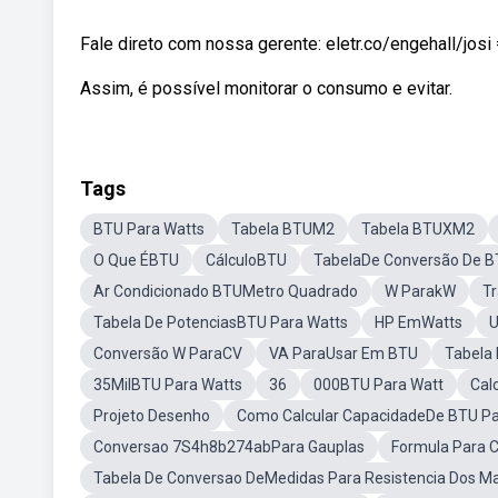
Fale direto com nossa gerente: eletr.co/engehall/
Assim, é possível monitorar o consumo e evitar.
Tags
BTU Para Watts
Tabela BTUM2
Tabela BTUXM2
O Que ÉBTU
CálculoBTU
TabelaDe Conversão De B
Ar Condicionado BTUMetro Quadrado
W ParakW
T
Tabela De PotenciasBTU Para Watts
HP EmWatts
U
Conversão W ParaCV
VA ParaUsar Em BTU
Tabela
35MilBTU Para Watts
36
000BTU Para Watt
Cal
Projeto Desenho
Como Calcular CapacidadeDe BTU Pa
Conversao 7S4h8b274abPara Gauplas
Formula Para 
Tabela De Conversao DeMedidas Para Resistencia Dos Ma