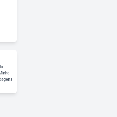
do
Minha
rdagens