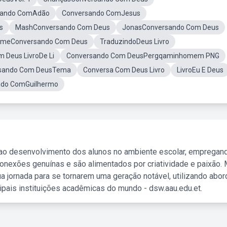
sando ComAdão
Conversando ComJesus
s
MashConversando Com Deus
JonasConversando Com Deus
FilmeConversando Com Deus
TraduzindoDeus Livro
 Deus LivroDe Li
Conversando Com DeusPergqaminhomem PNG
sando Com DeusTema
Conversa Com Deus Livro
LivroEu E Deus
ando ComGuilhermo
 ao desenvolvimento dos alunos no ambiente escolar, empregan
nexões genuínas e são alimentados por criatividade e paixão. 
a jornada para se tornarem uma geração notável, utilizando abo
ipais instituições acadêmicas do mundo - dsw.aau.edu.et.