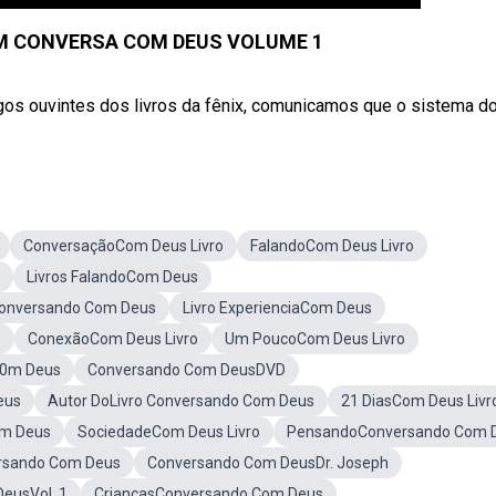
 EM CONVERSA COM DEUS VOLUME 1
os ouvintes dos livros da fênix, comunicamos que o sistema do 
ConversaçãoCom Deus Livro
FalandoCom Deus Livro
Livros FalandoCom Deus
Conversando Com Deus
Livro ExperienciaCom Deus
o
ConexãoCom Deus Livro
Um PoucoCom Deus Livro
o0m Deus
Conversando Com DeusDVD
eus
Autor DoLivro Conversando Com Deus
21 DiasCom Deus Livr
m Deus
SociedadeCom Deus Livro
PensandoConversando Com 
rsando Com Deus
Conversando Com DeusDr. Joseph
eusVol. 1
CriançasConversando Com Deus