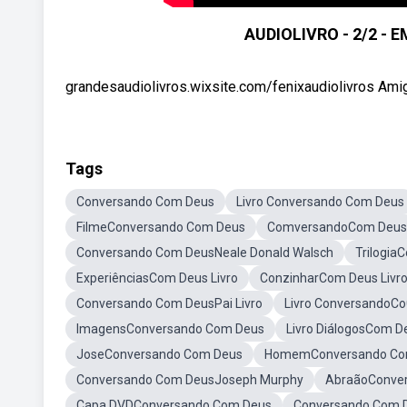
AUDIOLIVRO - 2/2 -
grandesaudiolivros.wixsite.com/fenixaudiolivros Amig
Tags
Conversando Com Deus
Livro Conversando Com Deus
FilmeConversando Com Deus
ComversandoCom Deus
Conversando Com DeusNeale Donald Walsch
Trilogia
ExperiênciasCom Deus Livro
ConzinharCom Deus Livr
Conversando Com DeusPai Livro
Livro ConversandoC
ImagensConversando Com Deus
Livro DiálogosCom D
JoseConversando Com Deus
HomemConversando Co
Conversando Com DeusJoseph Murphy
AbraãoConve
Capa DVDConversando Com Deus
Conversando Com D