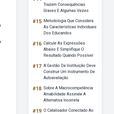
Trazem Consequências
Graves E Algumas Vezes
#15
Metodologia Que Considera
m
As Características Individuais
Dos Educandos
a
#16
Calcule As Expressões
Abaixo E Simplifique O
Resultado Quando Possível
#17
A Gestão Da Instituição Deve
Construir Um Instrumento De
Autoavaliação
#18
Sobre A Macrocompetência
Amabilidade Assinale A
Alternativa Incorreta
#19
O Catalisador Conectado Ao