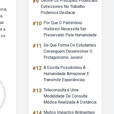
#9
Dentre Os Principais Potenciais
Estressores No Trabalho
cia,
Podemos Destacar
a,
gar
#10
Por Que O Patrimônio
Histórico Necessita Ser
e a.
Preservado Pela Humanidade
 os
#11
De Que Forma Os Estudantes
Conseguem Desenvolver O
Protagonismo Juvenil
#12
A Escrita Possibilitou A
Humanidade Armazenar E
Transmitir Experiências
#13
Teleconsulta é Uma
Modalidade De Consulta
Médica Realizada A Distância
#14
Muitos Impactos Ambientais