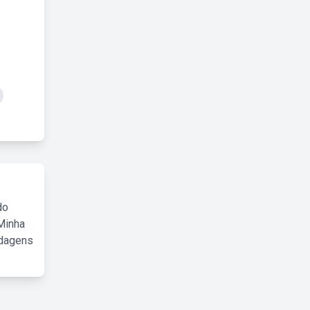
do
Minha
rdagens