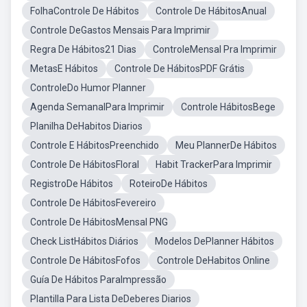
FolhaControle De Hábitos
Controle De HábitosAnual
Controle DeGastos Mensais Para Imprimir
Regra De Hábitos21 Dias
ControleMensal Pra Imprimir
MetasE Hábitos
Controle De HábitosPDF Grátis
ControleDo Humor Planner
Agenda SemanalPara Imprimir
Controle HábitosBege
Planilha DeHabitos Diarios
Controle E HábitosPreenchido
Meu PlannerDe Hábitos
Controle De HábitosFloral
Habit TrackerPara Imprimir
RegistroDe Hábitos
RoteiroDe Hábitos
Controle De HábitosFevereiro
Controle De HábitosMensal PNG
Check ListHábitos Diários
Modelos DePlanner Hábitos
Controle De HábitosFofos
Controle DeHabitos Online
Guía De Hábitos ParaImpressão
Plantilla Para Lista DeDeberes Diarios