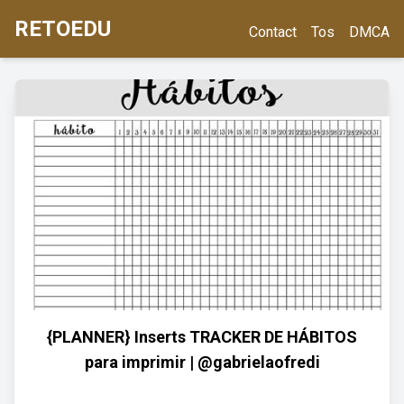
RETOEDU
Contact
Tos
DMCA
{PLANNER} Inserts TRACKER DE HÁBITOS
para imprimir | @gabrielaofredi