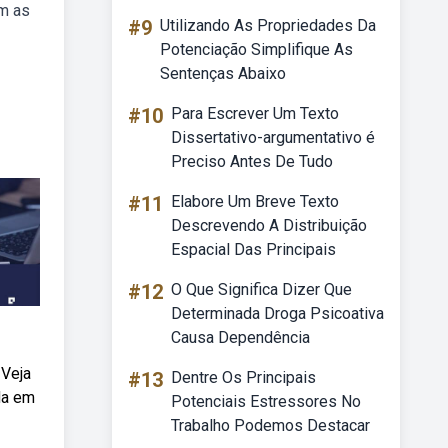
om as
#9
Utilizando As Propriedades Da
Potenciação Simplifique As
Sentenças Abaixo
#10
Para Escrever Um Texto
Dissertativo-argumentativo é
Preciso Antes De Tudo
#11
Elabore Um Breve Texto
Descrevendo A Distribuição
Espacial Das Principais
#12
O Que Significa Dizer Que
Determinada Droga Psicoativa
Causa Dependência
 Veja
#13
Dentre Os Principais
da em
Potenciais Estressores No
Trabalho Podemos Destacar