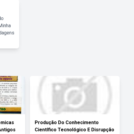
do
Minha
rdagens
ômicas
Produção Do Conhecimento
Antigos
Científico Tecnológico E Disrupção