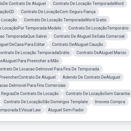
loDe Contrato De Aluguel
Contrato De Locação TemporadaWord
caçãoGD
Contrato De LocaçãoCom Seguro Fiança
e Locação
Contrato De Locação TemporadaWord Gratis
De LocaçãoPor Temporada Modelo
Contrato De LocaçãoTemporário
cao TemporadaQue Salvei
Contrato De Aluguel DeSala Comercial
uguel DeCasa Para Editar
Contrato DeAluguel Caução
ontrato De Locação TemporadaGrátis
Contrato DeAluguel Marcio
DeAluguel Para Preencher a Mão
ontrato De Locacao DeImovel Para Fins De Temporada
reencherContrato De Aluguel
Adendo De Contrato DeAluguel
acao DeImovel Para Fins Comerciais
 RegrasDe Contrato De Locação
Contrato De LocaçãoSem Garantia
Contrato De LocaçãoSão Domingos Template
Imoveis Compra
emporada EVisual Law
Aluguel Sem Fiador