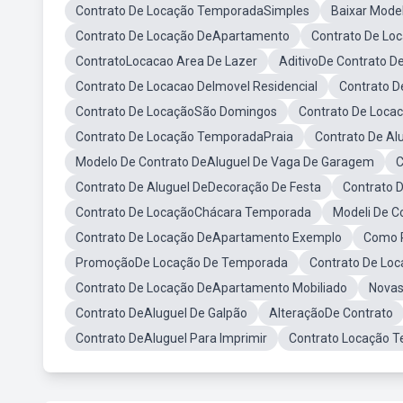
Contrato De Locação TemporadaSimples
Baixar Mode
Contrato De Locação DeApartamento
Contrato De Lo
ContratoLocacao Area De Lazer
AditivoDe Contrato D
Contrato De Locacao DeImovel Residencial
Contrato 
Contrato De LocaçãoSão Domingos
Contrato De Loca
Contrato De Locação TemporadaPraia
Contrato De Al
Modelo De Contrato DeAluguel De Vaga De Garagem
C
Contrato De Aluguel DeDecoração De Festa
Contrato 
Contrato De LocaçãoChácara Temporada
Modeli De C
Contrato De Locação DeApartamento Exemplo
Como P
PromoçãoDe Locação De Temporada
Contrato De Loc
Contrato De Locação DeApartamento Mobiliado
Novas
Contrato DeAluguel De Galpão
AlteraçãoDe Contrato
Contrato DeAluguel Para Imprimir
Contrato Locação T