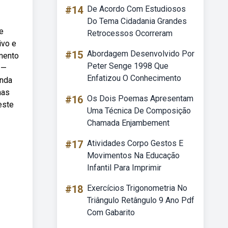
#14
De Acordo Com Estudiosos
Do Tema Cidadania Grandes
e
Retrocessos Ocorreram
ivo e
#15
Abordagem Desenvolvido Por
mento
Peter Senge 1998 Que
 —
Enfatizou O Conhecimento
enda
mas
#16
Os Dois Poemas Apresentam
este
Uma Técnica De Composição
Chamada Enjambement
#17
Atividades Corpo Gestos E
Movimentos Na Educação
Infantil Para Imprimir
#18
Exercícios Trigonometria No
Triângulo Retângulo 9 Ano Pdf
Com Gabarito