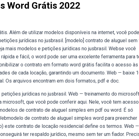
s Word Grátis 2022
is. Além de utilizar modelos disponíveis na internet, você pode 
etições jurídicas no jusbrasil. [modelo] contrato de aluguel sem 
eja mais modelos e petições jurídicas no jusbrasil. Webse você
 rápida e fácil, o word pode ser uma excelente ferramenta para t
ibilizar o contrato em formato word grátis facilita o acesso às
dades de cada locação, garantindo um documento. Web — baixe 
al. Os arquivos encontram em dois formatos, pdf e doc.
petições jurídicas no jusbrasil. Web — treinamento do microsof
da microsoft, que você pode conferir aqui. Nele, você tem acess
modelos de contrato de aluguel simples em pdf ou word. É só
 Webmodelo de contrato de aluguel simples word para preencher
ídico) este contrato de locação residencial define os termos. Web —
nseguirá ter respaldo jurídico, mesmo sem ter um fiador. Preci