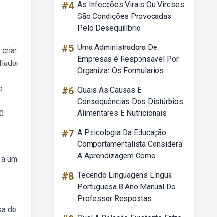
#4
As Infecções Virais Ou Viroses
São Condições Provocadas
Pelo Desequilíbrio
#5
Uma Administradora De
criar
Empresas é Responsavel Por
fiador
Organizar Os Formularios
e
#6
Quais As Causas E
Consequências Dos Distúrbios
Alimentares E Nutricionais
10
#7
A Psicologia Da Educação
Comportamentalista Considera
t
A Aprendizagem Como
o a um
#8
Tecendo Linguagens Língua
Portuguesa 8 Ano Manual Do
Professor Respostas
sa de