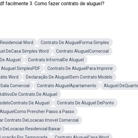
f facilmente 3. Como fazer contrato de aluguel?
lResidencial Word
Contrato De AluguelForma Simples
uel DeCasa Simples Word
Contrato AluguelComercial
De Aluguel
Contrato InformalDe Aluguel
 Aluguel SimplesPDF
Contrato De AluguelPara Imprimir
rátis Word
Declaração De AluguelSem Contrato Modelo
lSala Comercial
Contrato AluguelApartamento
Aluguel DeQuart
ditivoDe Contrato De Aluguel
deloContrato De Aluguel
Contrato De Aluguel DePonto
 AluguelComo Prencher Passo a Passo
ar Contrato DeLocacao Imovel Comercial
o DeLocacao Residencial Baixar
eLocação Por Temporada
Contrato AluguelCasa Word