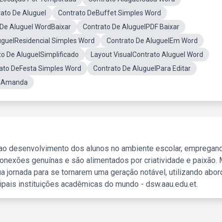
ato De Aluguel
Contrato DeBuffet Simples Word
 De Aluguel WordBaixar
Contrato De AluguelPDF Baixar
uguelResidencial Simples Word
Contrato De AluguelEm Word
to De AluguelSimplificado
Layout VisualContrato Aluguel Word
ato DeFesta Simples Word
Contrato De AluguelPara Editar
elAmanda
 ao desenvolvimento dos alunos no ambiente escolar, empregan
nexões genuínas e são alimentados por criatividade e paixão. 
a jornada para se tornarem uma geração notável, utilizando abo
ipais instituições acadêmicas do mundo - dsw.aau.edu.et.