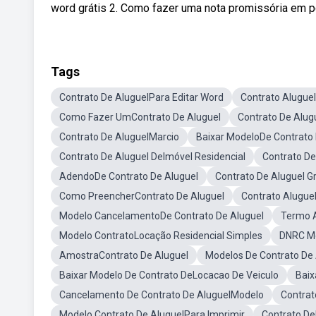
word grátis 2. Como fazer uma nota promissória em pd
Tags
Contrato De AluguelPara Editar Word
Contrato Alugue
Como Fazer UmContrato De Aluguel
Contrato De Alug
Contrato De AluguelMarcio
Baixar ModeloDe Contrato 
Contrato De Aluguel DeImóvel Residencial
Contrato De
AdendoDe Contrato De Aluguel
Contrato De Aluguel G
Como PreencherContrato De Aluguel
Contrato Alugue
Modelo CancelamentoDe Contrato De Aluguel
Termo A
Modelo ContratoLocação Residencial Simples
DNRC Mo
AmostraContrato De Aluguel
Modelos De Contrato De
Baixar Modelo De Contrato DeLocacao De Veiculo
Baix
Cancelamento De Contrato De AluguelModelo
Contrat
Modelo Contrato De AluguelPara Imprimir
Contrato D