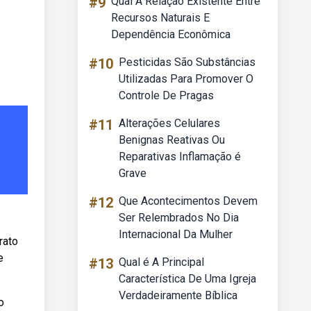
#9
Qual A Relação Existente Entre
Recursos Naturais E
Dependência Econômica
#10
Pesticidas São Substâncias
Utilizadas Para Promover O
Controle De Pragas
#11
Alterações Celulares
Benignas Reativas Ou
Reparativas Inflamação é
Grave
#12
Que Acontecimentos Devem
Ser Relembrados No Dia
Internacional Da Mulher
rato
e
#13
Qual é A Principal
Característica De Uma Igreja
Verdadeiramente Bíblica
o