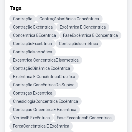
Tags
Contração
ContraçãoIsotônica Concêntrica
Contração Excêntrica
Excêntrica E Concêntrica
Concentrica EEcentrica
FaseExcêntrica E Concêntrica
ContraçãoExcebtrica
ContraçãoIsométrica
ContraçãoIsocinética
Excentrica ConcentricaE Isometrica
ContraçãoDinâmica Excêntrica
Excêntrica E ConcêntricaCrucifixo
Contração ConcêntricaDo Supino
Contrsçao Excentrica
CinesiologiaConcêntrica Excêntrica
Contraçao OncentricaE Excentrica
VerticalE Excêntrica
Fase EccentricaE Concentrica
ForçaConcêntrica E Excêntrica