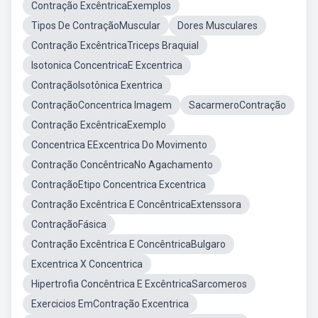
Contração ExcêntricaExemplos
Tipos De ContraçãoMuscular
Dores Musculares
Contração ExcêntricaTriceps Braquial
Isotonica ConcentricaE Excentrica
ContraçãoIsotônica Exentrica
ContraçãoConcentrica Imagem
SacarmeroContração
Contração ExcêntricaExemplo
Concentrica EExcentrica Do Movimento
Contração ConcêntricaNo Agachamento
ContraçãoEtipo Concentrica Excentrica
Contração Excêntrica E ConcêntricaExtenssora
ContraçãoFásica
Contração Excêntrica E ConcêntricaBulgaro
Excentrica X Concentrica
Hipertrofia Concêntrica E ExcêntricaSarcomeros
Exercicios EmContração Excentrica