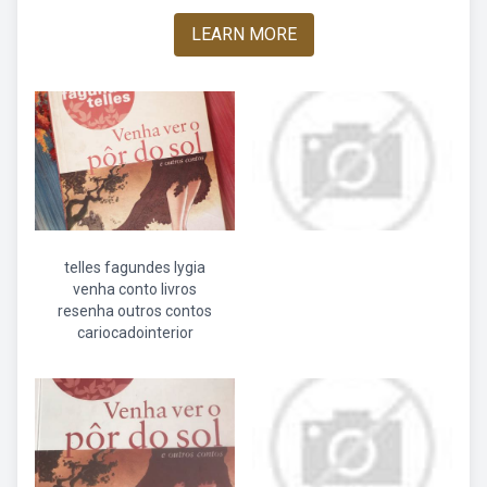
LEARN MORE
telles fagundes lygia
venha conto livros
resenha outros contos
cariocadointerior