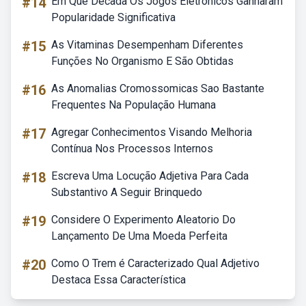
#14
Em Que Década Os Jogos Eletrônicos Ganharam
Popularidade Significativa
#15
As Vitaminas Desempenham Diferentes
Funções No Organismo E São Obtidas
#16
As Anomalias Cromossomicas Sao Bastante
Frequentes Na População Humana
#17
Agregar Conhecimentos Visando Melhoria
Contínua Nos Processos Internos
#18
Escreva Uma Locução Adjetiva Para Cada
Substantivo A Seguir Brinquedo
#19
Considere O Experimento Aleatorio Do
Lançamento De Uma Moeda Perfeita
#20
Como O Trem é Caracterizado Qual Adjetivo
Destaca Essa Característica