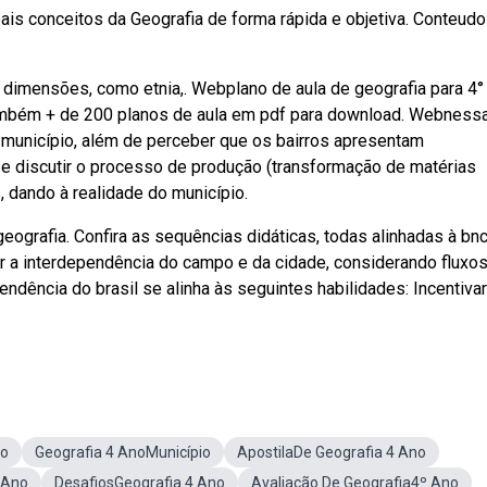
pais conceitos da Geografia de forma rápida e objetiva. Conteudo
s dimensões, como etnia,. Webplano de aula de geografia para 4°
ambém + de 200 planos de aula em pdf para download. Webnessa
o município, além de perceber que os bairros apresentam
 e discutir o processo de produção (transformação de matérias
, dando à realidade do município.
ografia. Confira as sequências didáticas, todas alinhadas à bnc
 a interdependência do campo e da cidade, considerando fluxo
dência do brasil se alinha às seguintes habilidades: Incentivar
do
Geografia 4 AnoMunicípio
ApostilaDe Geografia 4 Ano
 Ano
DesafiosGeografia 4 Ano
Avaliação De Geografia4º Ano