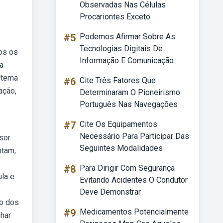
Observadas Nas Células
Procariontes Exceto
#5
Podemos Afirmar Sobre As
Tecnologias Digitais De
os os
Informação E Comunicação
 a
o tema
#6
Cite Três Fatores Que
ação,
Determinaram O Pioneirismo
Português Nas Navegações
#7
Cite Os Equipamentos
Necessário Para Participar Das
sor
Seguintes Modalidades
ntam,
#8
Para Dirigir Com Segurança
ula e
Evitando Acidentes O Condutor
Deve Demonstrar
ão dos
#9
Medicamentos Potencialmente
nhar