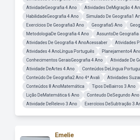
AtividadeGeografia 4 Ano
Atividades DeMigração 4 A
HabilidadeGeografia 4 Ano
Simulado De Geografia1 A
Exercícios De Geografia3 Ano
Geografia5 Ano
Geog
MetodologiaDe Geografia 4 Ano
AssuntoDe Geografia
Atividades De Geografia 4 AnoAcessaber
Atividades 
Atividades 4 AnoLíngua Português
Planejamento4 An
Conhecimentos GeraisGeografia 4 Ano
Atividade De 
Atividade DeArtes 4 Ano
Conteúdos DeLíngua Portugu
Conteúdo De Geografia2 Ano 4ª Avali
Atividades Suz
Conteúdos 8 AnoMatemática
Tipos DeBairros 3 Ano
Lição DeMatemática 6 Ano
Conteudo DeSegundo Ano 
Atividade DeRelevo 3 Ano
Exercícios DeSubtração 3 A
Emelie