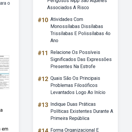
Perigosos Mpp Sao Aqueles
ara o
Associados A Risco
#10
Atividades Com
Monossílabas Dissílabas
Trissílabas E Polissílabas 4o
Ano
#11
Relacione Os Possíveis
Significados Das Expressões
Presentes Na Estrofe
#12
Quais São Os Principais
Problemas Filosóficos
Levantados Logo Ao Início
#13
Indique Duas Práticas
ta
Políticas Existentes Durante A
Primeira República
s em
#14
Forma Organizacional E