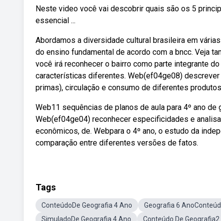
Neste video você vai descobrir quais são os 5 princi
essencial ...
Abordamos a diversidade cultural brasileira em vária
do ensino fundamental de acordo com a bncc. Veja t
você irá reconhecer o bairro como parte integrante d
características diferentes. Web(ef04ge08) descrever
primas), circulação e consumo de diferentes produtos
Web11 sequências de planos de aula para 4º ano de ge
Web(ef04ge04) reconhecer especificidades e analisar
econômicos, de. Webpara o 4º ano, o estudo da indepen
comparação entre diferentes versões de fatos.
Tags
ConteúdoDe Geografia 4 Ano
Geografia 6 AnoConteú
SimuladoDe Geografia 4 Ano
Conteúdo De Geografia2