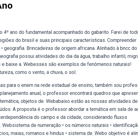
Ano
do 4º ano do fundamental acompanhado do gabarito. Farei de tod
regiões do brasil e suas principais características. Compreender
 • geografia. Brincadeiras de origem africana. Alinhado à bncc d
ografia possui atividades do dia da água, trabalho infantil, migr
chos e baixe a. Webesses são exemplos de fenômenos naturais!
reza, como o vento, a chuva, o sol.
ias para o enem na rede estadual de ensino, também sou profes
planejamento anual, o professor encontrará quadros que aprese
 temática, objetos de. Webabaixo estão as nossas atividades de
eúdos. A proposta é o professor abordar a temática em sala de a
interdependência do campo e da cidade, considerando fluxos
 Websistema de numeração • os números naturais • identificaç
ios, maias, romanos e hindus • sistema de. Webo objetivo é ali