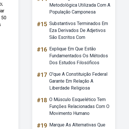
o;
Metodológica Utilizada Com A
iar
População Camponesa
 50
#15
Substantivos Terminados Em
s
Eza Derivados De Adjetivos
São Escritos Com
#16
Explique Em Que Estão
Fundamentados Os Métodos
Dos Estudos Filosóficos
#17
O'que A Constituição Federal
Garante Em Relação A
Liberdade Religiosa
#18
O Músculo Esquelético Tem
Funções Relacionadas Com O
Movimento Humano
#19
Marque As Alternativas Que