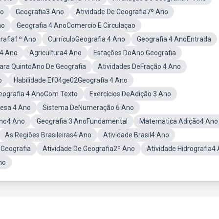
no
Geografia3 Ano
Atividade De Geografia7º Ano
no
Geografia 4 AnoComercio E Circulaçao
rafia1º Ano
CurrículoGeografia 4 Ano
Geografia 4 AnoEntrada
 4 Ano
Agricultura4 Ano
Estações DoAno Geografia
Para QuintoAno De Geografia
Atividades DeFração 4 Ano
o
Habilidade Ef04ge02Geografia 4 Ano
Geografia 4 AnoCom Texto
Exercícios DeAdição 3 Ano
esa 4 Ano
Sistema DeNumeração 6 Ano
ano4 Ano
Geografia 3 AnoFundamental
Matematica Adição4 Ano
As Regiões Brasileiras4 Ano
Atividade Brasil4 Ano
Geografia
Atividade De Geografia2º Ano
Atividade Hidrografia4
no