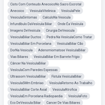
Cisto Com Conteudo AnecoicoNo Sacro Escrotal
Anecoico
VesiculaVitelinica
VesículaPele
VesiculaSintomas
CalculoNa Vesicula
Infundíbulo DaVesícula Biliar
Onde Éa Vesícula
Imagens DeVesícula
Cirurgia DeVesicula
VesiculaBiliar Ductos
Pedra Na VesículaComo Tratar
VesículaBiliar Em Porcelana
VesículaBiliar Cão
DorNa Vesicula
Adenomiomatose VesículaBiliar
Vias Biliares
VesículaBiliar Em Barrete Frígio
Câncer Na VesículaBiliar
VesículaCom Paredes Espessas
Ultrassom VesículaBiliar
Fístula VesículaBiliar
Vesicula5Mm Embriao
VesículaRetorno Ao Trabalho
VesículaBiliar Corte Axial
VesiculaAtrofica
VesículaEm Porcelana Radiopaedia
VesículaFoto
Eco DeVesicula Biliar
Cancer De Vias Biliares