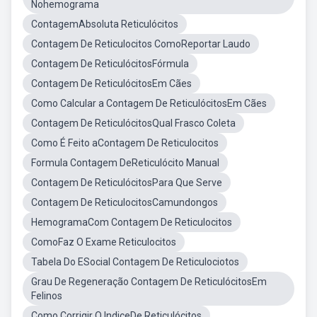
Nohemograma
ContagemAbsoluta Reticulócitos
Contagem De Reticulocitos ComoReportar Laudo
Contagem De ReticulócitosFórmula
Contagem De ReticulócitosEm Cães
Como Calcular a Contagem De ReticulócitosEm Cães
Contagem De ReticulócitosQual Frasco Coleta
Como É Feito aContagem De Reticulocitos
Formula Contagem DeReticulócito Manual
Contagem De ReticulócitosPara Que Serve
Contagem De ReticulocitosCamundongos
HemogramaCom Contagem De Reticulocitos
ComoFaz O Exame Reticulocitos
Tabela Do ESocial Contagem De Reticulociotos
Grau De Regeneração Contagem De ReticulócitosEm
Felinos
Como Corrigir O IndiceDe Reticulócitos