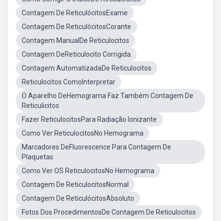
Contagem De ReticulócitosExame
Contagem De ReticulócitosCorante
Contagem ManualDe Reticulocitos
Contagem DeReticulocito Corrigida
Contagem AutomatizadaDe Reticulocitos
Reticulocitos ComoInterpretar
O Aparelho DeHemograma Faz Também Contagem De
Reticulicitos
Fazer ReticulocitosPara Radiação Ionizante
Como Ver ReticulocitosNo Hemograma
Marcadores DeFluorescence Para Contagem De
Plaquetas
Como Ver OS ReticulocitosNo Hemograma
Contagem De ReticulocitosNormal
Contagem De ReticulócitosAbsoluto
Fotos Dos ProcedimentosDe Contagem De Reticulocitos