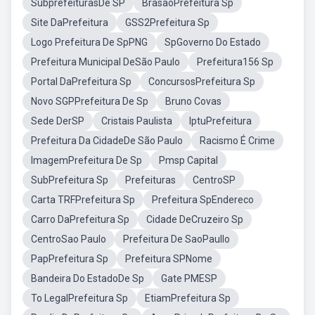
SubprefeiturasDe SP
BrasãoPrefeitura Sp
Site DaPrefeitura
GSS2Prefeitura Sp
Logo Prefeitura De SpPNG
SpGoverno Do Estado
Prefeitura Municipal DeSão Paulo
Prefeitura156 Sp
Portal DaPrefeitura Sp
ConcursosPrefeitura Sp
Novo SGPPrefeitura De Sp
Bruno Covas
Sede DerSP
Cristais Paulista
IptuPrefeitura
Prefeitura Da CidadeDe São Paulo
Racismo É Crime
ImagemPrefeitura De Sp
Pmsp Capital
SubPrefeitura Sp
Prefeituras
CentroSP
Carta TRFPrefeitura Sp
Prefeitura SpEndereco
Carro DaPrefeitura Sp
Cidade DeCruzeiro Sp
CentroSao Paulo
Prefeitura De SaoPaullo
PapPrefeitura Sp
Prefeitura SPNome
Bandeira Do EstadoDe Sp
Gate PMESP
To LegalPrefeitura Sp
EtiamPrefeitura Sp