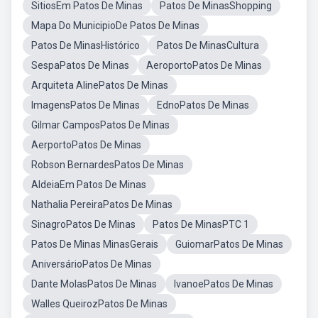
SitiosEm Patos De Minas
Patos De MinasShopping
Mapa Do MunicipioDe Patos De Minas
Patos De MinasHistórico
Patos De MinasCultura
SespaPatos De Minas
AeroportoPatos De Minas
Arquiteta AlinePatos De Minas
ImagensPatos De Minas
EdnoPatos De Minas
Gilmar CamposPatos De Minas
AerportoPatos De Minas
Robson BernardesPatos De Minas
AldeiaEm Patos De Minas
Nathalia PereiraPatos De Minas
SinagroPatos De Minas
Patos De MinasPTC 1
Patos De Minas MinasGerais
GuiomarPatos De Minas
AniversárioPatos De Minas
Dante MolasPatos De Minas
IvanoePatos De Minas
Walles QueirozPatos De Minas