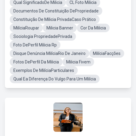
Qual SignificadoDe Milicia
CL Foto Milicia
Documentos De Constituição DePropriedade
Constituição De Mílicia PrivadaCaso Prático
MilíciaRoupar
Milicia Banner
Cor Da Milicia
Sociologia PropriedadePrivada
Foto DePerfil Milicia Rp
Disque Denúncia MilíciaRio De Janeiro
MilíciaFacções
Fotos DePerfil Da Milicia
Milicia Fivem
Exemplos De MilíciaParticulares
Qual Ea Diferença Do Vulgo Para Um Milícia