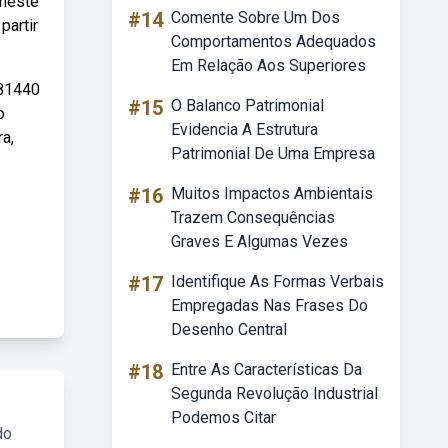
 neste
#14
Comente Sobre Um Dos
partir
Comportamentos Adequados
Em Relação Aos Superiores
181440
#15
O Balanco Patrimonial
o
Evidencia A Estrutura
a,
Patrimonial De Uma Empresa
#16
Muitos Impactos Ambientais
Trazem Consequências
Graves E Algumas Vezes
#17
Identifique As Formas Verbais
Empregadas Nas Frases Do
Desenho Central
#18
Entre As Características Da
Segunda Revolução Industrial
Podemos Citar
do