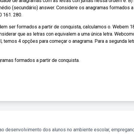
tidade de anagramas com as letras con juntas nessa ordem é: B)
 médio (secundário) answer. Considere os anagramas formados a 
0 161. 280.
odem ser formados a partir de conquista, calculamos o. Webem 
onsiderar que as letras con equivalem a uma única letra. Webcom
 temos 4 opções para começar o anagrama. Para a segunda letr
ramas formados a partir de conquista.
 ao desenvolvimento dos alunos no ambiente escolar, empregan