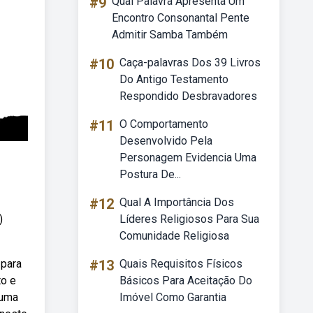
#9
Qual Palavra Apresenta Um
Encontro Consonantal Pente
Admitir Samba Também
#10
Caça-palavras Dos 39 Livros
Do Antigo Testamento
Respondido Desbravadores
#11
O Comportamento
Desenvolvido Pela
Personagem Evidencia Uma
Postura De...
#12
Qual A Importância Dos
)
Líderes Religiosos Para Sua
Comunidade Religiosa
 para
#13
Quais Requisitos Físicos
to e
Básicos Para Aceitação Do
 uma
Imóvel Como Garantia