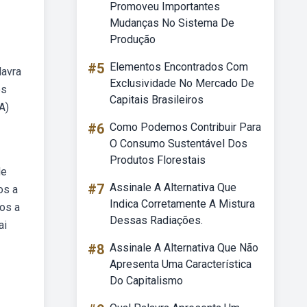
Promoveu Importantes
Mudanças No Sistema De
Produção
#5
Elementos Encontrados Com
lavra
Exclusividade No Mercado De
os
Capitais Brasileiros
A)
#6
Como Podemos Contribuir Para
O Consumo Sustentável Dos
Produtos Florestais
de
#7
Assinale A Alternativa Que
os a
Indica Corretamente A Mistura
dos a
Dessas Radiações.
ai
#8
Assinale A Alternativa Que Não
Apresenta Uma Característica
Do Capitalismo