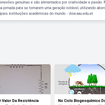
nexões genuínas e são alimentados por criatividade e paixão. 
a jornada para se tornarem uma geração notável, utilizando abo
ipais instituições acadêmicas do mundo - dsw.aau.edu.et.
O Valor Da Resistência
No Ciclo Biogeoquímico D