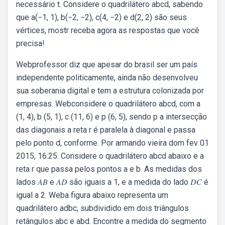
necessário t. Considere o quadrilátero abcd, sabendo
que a(−1, 1), b(−2, −2), c(4, −2) e d(2, 2) são seus
vértices, mostr receba agora as respostas que você
precisa!
Webprofessor diz que apesar do brasil ser um país
independente politicamente, ainda não desenvolveu
sua soberania digital e tem a estrutura colonizada por
empresas. Webconsidere o quadrilátero abcd, com a
(1, 4), b (5, 1), c (11, 6) e p (6, 5), sendo p a intersecção
das diagonais a reta r é paralela à diagonal e passa
pelo ponto d, conforme. Por armando vieira dom fev 01
2015, 16:25. Considere o quadrilátero abcd abaixo e a
reta r que passa pelos pontos a e b. As medidas dos
lados 𝐴𝐵 e 𝐴𝐷 são iguais a 1, e a medida do lado 𝐷𝐶 é
igual a 2. Weba figura abaixo representa um
quadrilátero adbc, subdividido em dois triângulos
retângulos abc e abd. Encontre a medida do segmento