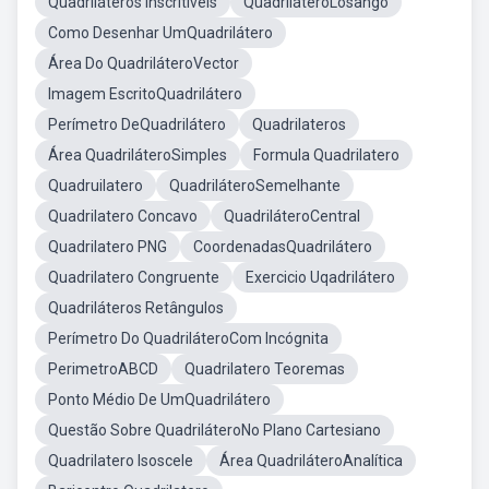
Quadriláteros Inscritíveis
QuadriláteroLosango
Como Desenhar UmQuadrilátero
Área Do QuadriláteroVector
Imagem EscritoQuadrilátero
Perímetro DeQuadrilátero
Quadrilateros
Área QuadriláteroSimples
Formula Quadrilatero
Quadruilatero
QuadriláteroSemelhante
Quadrilatero Concavo
QuadriláteroCentral
Quadrilatero PNG
CoordenadasQuadrilátero
Quadrilatero Congruente
Exercicio Uqadrilátero
Quadriláteros Retângulos
Perímetro Do QuadriláteroCom Incógnita
PerimetroABCD
Quadrilatero Teoremas
Ponto Médio De UmQuadrilátero
Questão Sobre QuadriláteroNo Plano Cartesiano
Quadrilatero Isoscele
Área QuadriláteroAnalítica