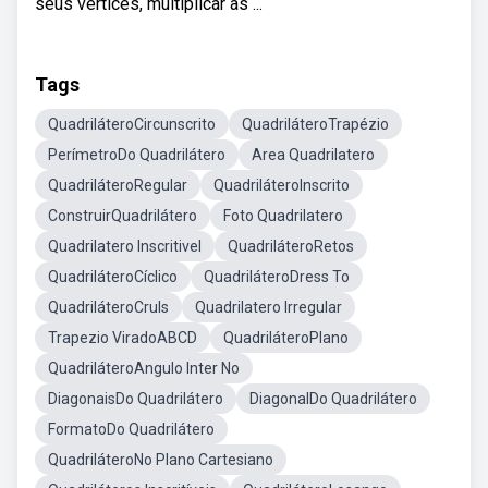
seus vértices, multiplicar as ...
Tags
QuadriláteroCircunscrito
QuadriláteroTrapézio
PerímetroDo Quadrilátero
Area Quadrilatero
QuadriláteroRegular
QuadriláteroInscrito
ConstruirQuadrilátero
Foto Quadrilatero
Quadrilatero Inscritivel
QuadriláteroRetos
QuadriláteroCíclico
QuadriláteroDress To
QuadriláteroCruls
Quadrilatero Irregular
Trapezio ViradoABCD
QuadriláteroPlano
QuadriláteroAngulo Inter No
DiagonaisDo Quadrilátero
DiagonalDo Quadrilátero
FormatoDo Quadrilátero
QuadriláteroNo Plano Cartesiano