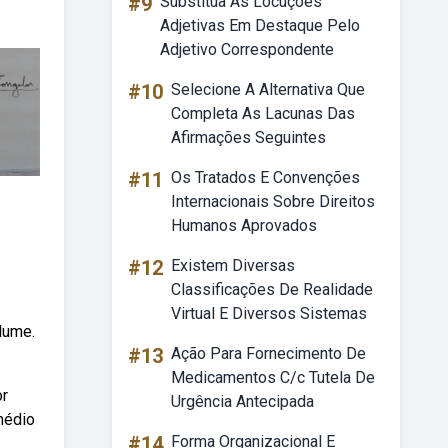
#9
Substitua As Locuções
Adjetivas Em Destaque Pelo
Adjetivo Correspondente
#10
Selecione A Alternativa Que
Completa As Lacunas Das
Afirmações Seguintes
#11
Os Tratados E Convenções
Internacionais Sobre Direitos
Humanos Aprovados
#12
Existem Diversas
Classificações De Realidade
Virtual E Diversos Sistemas
lume.
#13
Ação Para Fornecimento De
Medicamentos C/c Tutela De
or
Urgência Antecipada
médio
#14
Forma Organizacional E