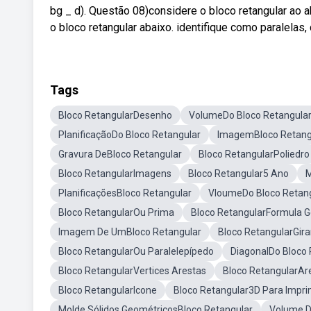
bg _ d). Questão 08)considere o bloco retangular ao 
o bloco retangular abaixo. identifique como paralelas
Tags
Bloco RetangularDesenho
VolumeDo Bloco Retangula
PlanificaçãoDo Bloco Retangular
ImagemBloco Retang
Gravura DeBloco Retangular
Bloco RetangularPoliedro
Bloco RetangularImagens
Bloco Retangular5 Ano
M
PlanificaçõesBloco Retangular
VloumeDo Bloco Retan
Bloco RetangularOu Prima
Bloco RetangularFormula 
Imagem De UmBloco Retangular
Bloco RetangularGir
Bloco RetangularOu Paralelepípedo
DiagonalDo Bloco 
Bloco RetangularVertices Arestas
Bloco RetangularAr
Bloco RetangularIcone
Bloco Retangular3D Para Impri
Molde Sólidos GeométricosBloco Retangular
Volume D