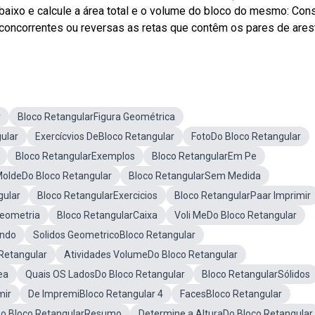
abaixo e calcule a área total e o volume do bloco do mesmo: Con
, concorrentes ou reversas as retas que contêm os pares de ares
r
Bloco RetangularFigura Geométrica
ular
Exercícvios DeBloco Retangular
FotoDo Bloco Retangular
Bloco RetangularExemplos
Bloco RetangularEm Pe
oldeDo Bloco Retangular
Bloco RetangularSem Medida
gular
Bloco RetangularExercicios
Bloco RetangularPaar Imprimir
Geometria
Bloco RetangularCaixa
Voli MeDo Bloco Retangular
ando
Solidos GeometricoBloco Retangular
Retangular
Atividades VolumeDo Bloco Retangular
ea
Quais OS LadosDo Bloco Retangular
Bloco RetangularSólidos
mir
De ImpremiBloco Retangular 4
FacesBloco Retangular
o Bloco RetangularResumo
Determine a AlturaDo Bloco Retangular