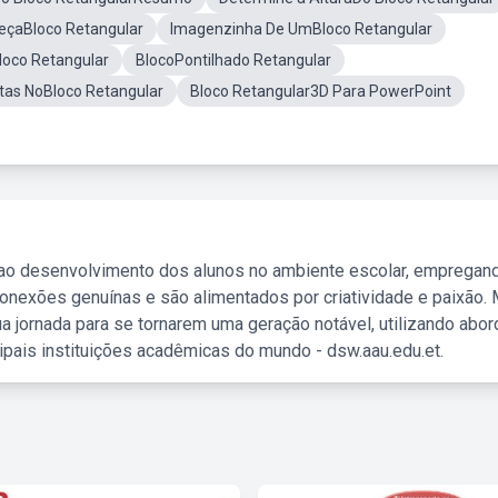
çaBloco Retangular
Imagenzinha De UmBloco Retangular
oco Retangular
BlocoPontilhado Retangular
stas NoBloco Retangular
Bloco Retangular3D Para PowerPoint
 ao desenvolvimento dos alunos no ambiente escolar, empregan
nexões genuínas e são alimentados por criatividade e paixão. 
a jornada para se tornarem uma geração notável, utilizando abo
ipais instituições acadêmicas do mundo - dsw.aau.edu.et.