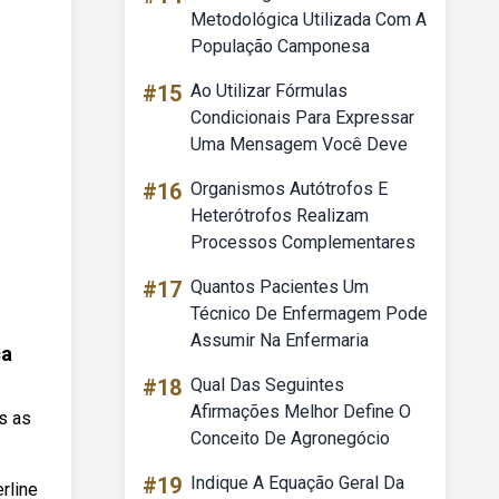
Metodológica Utilizada Com A
População Camponesa
#15
Ao Utilizar Fórmulas
Condicionais Para Expressar
Uma Mensagem Você Deve
#16
Organismos Autótrofos E
Heterótrofos Realizam
Processos Complementares
#17
Quantos Pacientes Um
Técnico De Enfermagem Pode
Assumir Na Enfermaria
ca
#18
Qual Das Seguintes
Afirmações Melhor Define O
s as
Conceito De Agronegócio
#19
Indique A Equação Geral Da
rline