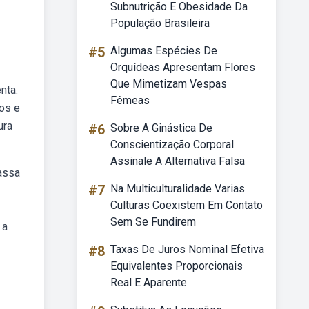
Subnutrição E Obesidade Da
População Brasileira
#5
Algumas Espécies De
Orquídeas Apresentam Flores
Que Mimetizam Vespas
nta:
Fêmeas
dos e
ura
#6
Sobre A Ginástica De
Conscientização Corporal
Assinale A Alternativa Falsa
massa
#7
Na Multiculturalidade Varias
Culturas Coexistem Em Contato
Sem Se Fundirem
 a
#8
Taxas De Juros Nominal Efetiva
Equivalentes Proporcionais
Real E Aparente