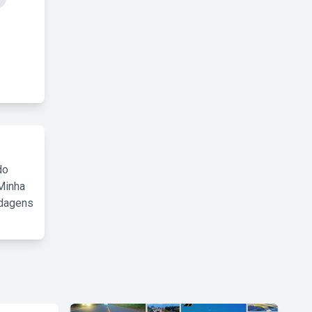
do
Minha
rdagens