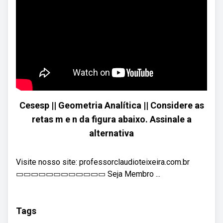
Cesesp || Geometria Analítica || Considere as
retas m e n da figura abaixo. Assinale a
alternativa
Visite nosso site: professorclaudioteixeira.com.br
▭▭▭▭▭▭▭▭▭▭▭▭ Seja Membro ...
Tags