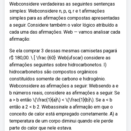
Webconsidere verdadeiras as seguintes sentenças
simples: Webconsidere n, p, q, r e t afirmações
simples para as afirmações compostas apresentadas
a seguir. Considere também o valor lógico atribuído a
cada uma das afirmações. Web — vamos analisar cada
afirmação:
Se ela comprar 3 dessas mesmas camisetas pagará
r$ 180,00. \ [ \frac {60}. Web(ufscar) considere as
afirmações seguintes sobre hidrocarbonetos. I)
hidrocarbonetos são compostos orgânicos
constituídos somente de carbono e hidrogênio.
Webconsidere as afirmações a seguir: Websendo a e
b números reais, considere as afirmações a seguir. Se
a > b então \(\frac{1}{a}\) < \(\frac{1}{b}\). Se a < b
então a 2 < b 2. Webassinale a afirmação em que o
conceito de calor está empregado corretamente. A) a
temperatura de um corpo diminui quando ele perde
parte do calor que nele estava.