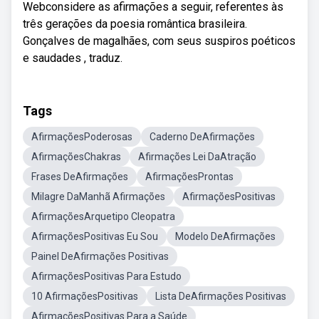
Webconsidere as afirmações a seguir, referentes às
três gerações da poesia romântica brasileira.
Gonçalves de magalhães, com seus suspiros poéticos
e saudades , traduz.
Tags
AfirmaçõesPoderosas
Caderno DeAfirmações
AfirmaçõesChakras
Afirmações Lei DaAtração
Frases DeAfirmações
AfirmaçõesProntas
Milagre DaManhã Afirmações
AfirmaçõesPositivas
AfirmaçõesArquetipo Cleopatra
AfirmaçõesPositivas Eu Sou
Modelo DeAfirmações
Painel DeAfirmações Positivas
AfirmaçõesPositivas Para Estudo
10 AfirmaçõesPositivas
Lista DeAfirmações Positivas
AfirmaçõesPositivas Para a Saúde