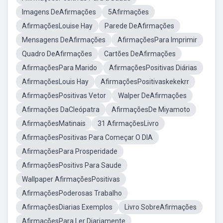
Imagens DeAfirmações
5Afirmações
AfirmaçõesLouise Hay
Parede DeAfirmações
Mensagens DeAfirmações
AfirmaçõesPara Imprimir
Quadro DeAfirmações
Cartões DeAfirmações
AfirmaçõesPara Marido
AfirmaçõesPositivas Diárias
AfirmaçõesLouis Hay
AfirmaçõesPositivaskekekrr
AfirmaçõesPositivas Vetor
Walper DeAfirmações
Afirmações DaCleópatra
AfirmaçõesDe Miyamoto
AfirmaçõesMatinais
31 AfirmaçõesLivro
AfirmaçõesPositivas Para Começar O DIA
AfirmaçõesPara Prosperidade
AfirmaçõesPositivs Para Saude
Wallpaper AfirmaçõesPositivas
AfirmaçõesPoderosas Trabalho
AfirmaçõesDiarias Exemplos
Livro SobreAfirmações
AfirmaçõesPara Ler Diariamente