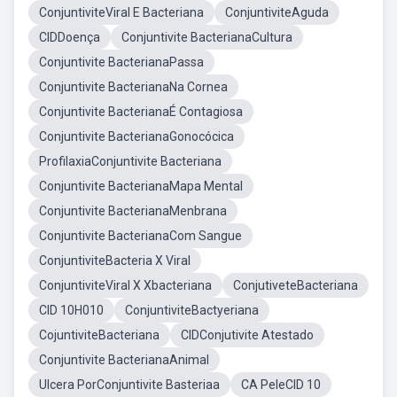
ConjuntiviteViral E Bacteriana
ConjuntiviteAguda
CIDDoença
Conjuntivite BacterianaCultura
Conjuntivite BacterianaPassa
Conjuntivite BacterianaNa Cornea
Conjuntivite BacterianaÉ Contagiosa
Conjuntivite BacterianaGonocócica
ProfilaxiaConjuntivite Bacteriana
Conjuntivite BacterianaMapa Mental
Conjuntivite BacterianaMenbrana
Conjuntivite BacterianaCom Sangue
ConjuntiviteBacteria X Viral
ConjuntiviteViral X Xbacteriana
ConjutiveteBacteriana
CID 10H010
ConjuntiviteBactyeriana
CojuntiviteBacteriana
CIDConjutivite Atestado
Conjuntivite BacterianaAnimal
Ulcera PorConjuntivite Basteriaa
CA PeleCID 10