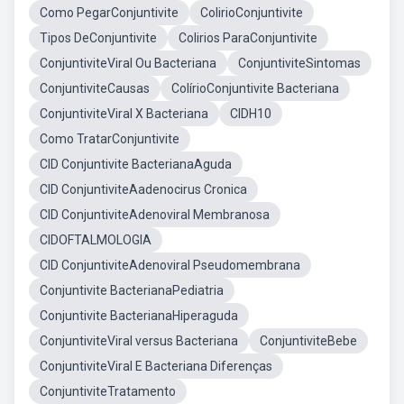
Como PegarConjuntivite
ColirioConjuntivite
Tipos DeConjuntivite
Colirios ParaConjuntivite
ConjuntiviteViral Ou Bacteriana
ConjuntiviteSintomas
ConjuntiviteCausas
ColírioConjuntivite Bacteriana
ConjuntiviteViral X Bacteriana
CIDH10
Como TratarConjuntivite
CID Conjuntivite BacterianaAguda
CID ConjuntiviteAadenocirus Cronica
CID ConjuntiviteAdenoviral Membranosa
CIDOFTALMOLOGIA
CID ConjuntiviteAdenoviral Pseudomembrana
Conjuntivite BacterianaPediatria
Conjuntivite BacterianaHiperaguda
ConjuntiviteViral versus Bacteriana
ConjuntiviteBebe
ConjuntiviteViral E Bacteriana Diferenças
ConjuntiviteTratamento