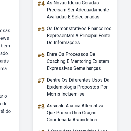
#4
As Novas Ideias Geradas
Precisam Ser Adequadamente
Avaliadas E Selecionadas
#5
Os Demonstrativos Financeiros
rosas
Representam A Principal Fonte
views
De Informações
o bem
bado.
#6
Entre Os Processos De
rarás
Coaching E Mentoring Existem
Expressivas Semelhanças
 uma
#7
Dentre Os Diferentes Usos Da
Epidemiologia Propostos Por
e
Morris Incluem-se
ar o
ã do
#8
Assinale A única Alternativa
stã do
Que Possui Uma Oração
Coordenada Assindética