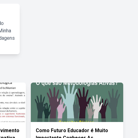
do
Minha
rdagens
lvimento
Como Futuro Educador é Muito
rnativa
Importante Conhecer As