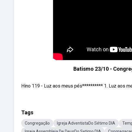
Batismo 23/10 - Congreg
Hino 119 - Luz aos meus pés********** 1. Luz aos meu
Tags
Congregação
Igreja AdventistaDo Sétimo DIA
Temp
Igreja Assembleia De DeusDo Setimo DIA
Congregacao 