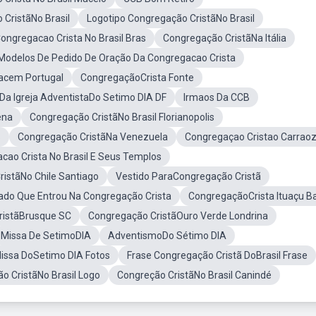
CristãNo Brasil
Logotipo Congregação CristãNo Brasil
ongregacao Crista No Brasil Bras
Congregação CristãNa Itália
Modelos De Pedido De Oração Da Congregacao Crista
acem Portugal
CongregaçãoCrista Fonte
 Da Igreja AdventistaDo Setimo DIA DF
Irmaos Da CCB
ena
Congregação CristãNo Brasil Florianopolis
B
Congregação CristãNa Venezuela
Congregaçao Cristao Carrao
cao Crista No Brasil E Seus Templos
istãNo Chile Santiago
Vestido ParaCongregação Cristã
o Que Entrou Na Congregação Crista
CongregaçãoCrista Ituaçu B
ristãBrusque SC
Congregação CristãOuro Verde Londrina
Missa De SetimoDIA
AdventismoDo Sétimo DIA
issa DoSetimo DIA Fotos
Frase Congregação Cristã DoBrasil Frase
o CristãNo Brasil Logo
Congreção CristãNo Brasil Canindé