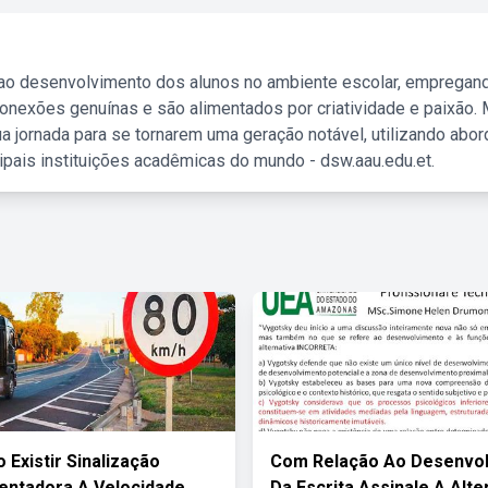
 ao desenvolvimento dos alunos no ambiente escolar, empregan
nexões genuínas e são alimentados por criatividade e paixão. 
a jornada para se tornarem uma geração notável, utilizando abo
ipais instituições acadêmicas do mundo - dsw.aau.edu.et.
 Existir Sinalização
Com Relação Ao Desenvo
ntadora A Velocidade
Da Escrita Assinale A Alte