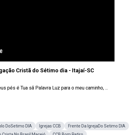
ação Cristã do Sétimo dia - Itajaí-SC
s pés é Tua sã Palavra Luz para o meu caminho, ...
lo DoSetimo DIA
Igrejas CCB
Frente Da IgrejaDo Setimo DIA
Crista No Brasil Maceió
CCB Bom Retiro