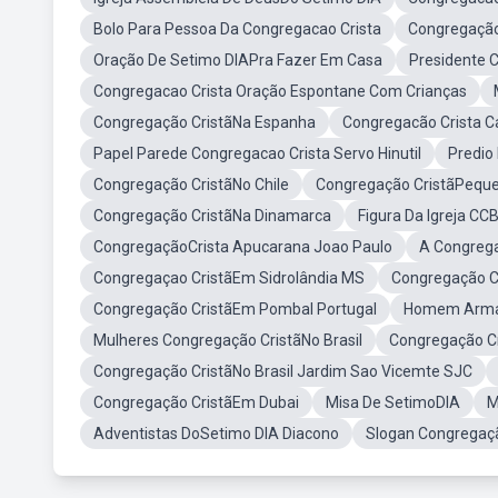
Bolo Para Pessoa Da Congregacao Crista
Congregação 
Oração De Setimo DIAPra Fazer Em Casa
Presidente C
Congregacao Crista Oração Espontane Com Crianças
Congregação CristãNa Espanha
Congregacão Crista C
Papel Parede Congregacao Crista Servo Hinutil
Predio
Congregação CristãNo Chile
Congregação CristãPequ
Congregação CristãNa Dinamarca
Figura Da Igreja CC
CongregaçãoCrista Apucarana Joao Paulo
A Congrega
Congregaçao CristãEm Sidrolândia MS
Congregação Cr
Congregação CristãEm Pombal Portugal
Homem Armad
Mulheres Congregação CristãNo Brasil
Congregação C
Congregação CristãNo Brasil Jardim Sao Vicemte SJC
Congregação CristãEm Dubai
Misa De SetimoDIA
M
Adventistas DoSetimo DIA Diacono
Slogan Congregaçã