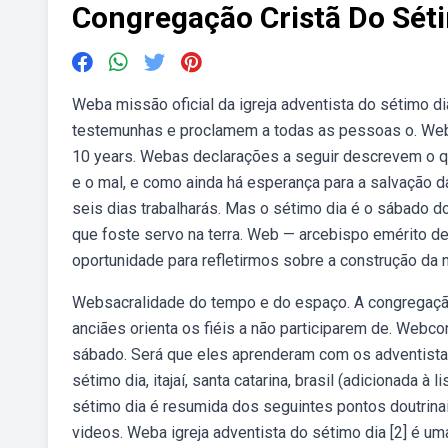
Congregação Cristã Do Sét
Weba missão oficial da igreja adventista do sétimo d
testemunhas e proclamem a todas as pessoas o. Web — 
10 years. Webas declarações a seguir descrevem o que
e o mal, e como ainda há esperança para a salvação da
seis dias trabalharás. Mas o sétimo dia é o sábado d
que foste servo na terra. Web — arcebispo emérito d
oportunidade para refletirmos sobre a construção da 
Websacralidade do tempo e do espaço. A congregação c
anciães orienta os fiéis a não participarem de. Webc
sábado. Será que eles aprenderam com os adventistas
sétimo dia, itajaí, santa catarina, brasil (adicionada 
sétimo dia é resumida dos seguintes pontos doutrina
videos. Weba igreja adventista do sétimo dia [2] é uma 