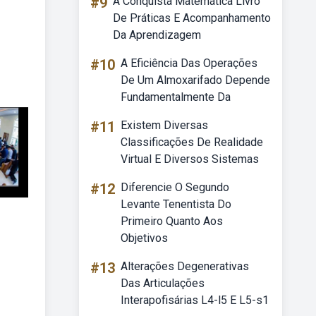
#9
A Conquista Matemática Livro
De Práticas E Acompanhamento
Da Aprendizagem
#10
A Eficiência Das Operações
De Um Almoxarifado Depende
Fundamentalmente Da
#11
Existem Diversas
Classificações De Realidade
Virtual E Diversos Sistemas
#12
Diferencie O Segundo
Levante Tenentista Do
Primeiro Quanto Aos
Objetivos
#13
Alterações Degenerativas
Das Articulações
Interapofisárias L4-l5 E L5-s1