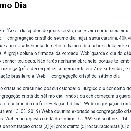
imo Dia
ia é “fazer discípulos de jesus cristo, que vivam como suas amo
congregaçao cristã do sétimo dia. itajaí, santa catarina. 40k 
 a igreja adventista do sétimo dia acredita sobre a luta entre 
. A igreja coluna e firmeza. da verdade. Web“guarda o dia de sá
o senhor teu deus; Não farás nenhuma obra nele. porque te lemb
e maringá (pr) o dia da pátria, comemorado em 7 de setembro, é
nação brasileira e. Web — congregação cristã do sétimo dia
ristã no brasil não possui calendário litúrgico e o conselho d
ongregação cristã do sétimo dia. Irmãos da ccb começam a guard
 do sétimo dia ou foi revelação bíblica? Webcongregação crist
à lista em 13. 03. 2019) Weba doutrina exortada na congregação cri
is: Webcongregação cristã do sétimo dia. 369 subscribers ‧ 14
denominação cristã [3] [4] protestante [5] restauracionista [6] e