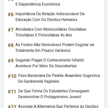
E Dependência Econômica
#6
Importância Da Relação Indissociável Da
Educação Com Os Direitos Humanos
#7
Atividades Com Monossílabas Dissílabas
Trissílabas E Polissílabas 4o Ano
#8
As Fontes Não Renováveis Podem Esgotar-se
Totalmente Em Prazos Variáveis
#9
Segundo Piaget O Conhecimento Infantil
Acontece Por Meio De Descobertas
#10
Flora Bacteriana De Padrão Anaeróbio Sugestiva
De Gardnerella Vaginalis
#11
De Que Forma Os Estudantes Conseguem
Desenvolver O Protagonismo Juvenil
#12
Assinale A Alternativa Que Pertence às Opções