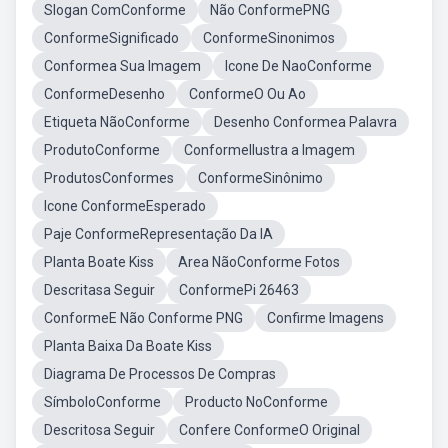
Slogan ComConforme
Não ConformePNG
ConformeSignificado
ConformeSinonimos
Conformea Sua Imagem
Icone De NaoConforme
ConformeDesenho
ConformeO Ou Ao
Etiqueta NãoConforme
Desenho Conformea Palavra
ProdutoConforme
ConformeIlustra a Imagem
ProdutosConformes
ConformeSinônimo
Icone ConformeEsperado
Paje ConformeRepresentação Da IA
Planta Boate Kiss
Area NãoConforme Fotos
Descritasa Seguir
ConformePi 26463
ConformeE Não Conforme PNG
Confirme Imagens
Planta Baixa Da Boate Kiss
Diagrama De Processos De Compras
SímboloConforme
Producto NoConforme
Descritosa Seguir
Confere ConformeO Original