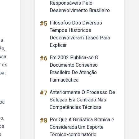
Responsáveis Pelo
Desenvolvimento Brasileiro
#5
Filosofos Dos Diversos
Tempos Historicos
Desenvolveram Teses Para
 a
Explicar
o,.
ssa
#6
Em 2002 Publica-se O
r os
Documento Consenso
Brasileiro De Atenção
ai,
Farmacêutica
#7
Anteriormente O Processo De
Seleção Era Centrado Nas
lpa
Competências Técnicas
o.
#8
Por Que A Ginástica Rítmica é
os
Considerada Um Esporte
s
Técnico-combinatório