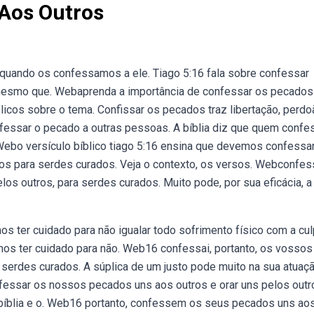
Aos Outros
quando os confessamos a ele. Tiago 5:16 fala sobre confessar
 mesmo que. Webaprenda a importância de confessar os pecados
icos sobre o tema. Confissar os pecados traz libertação, perdoã
essar o pecado a outras pessoas. A bíblia diz que quem confe
Webo versículo bíblico tiago 5:16 ensina que devemos confessa
os para serdes curados. Veja o contexto, os versos. Webconfess
os outros, para serdes curados. Muito pode, por sua eficácia, a
ter cuidado para não igualar todo sofrimento físico com a cu
mos ter cuidado para não. Web16 confessai, portanto, os vossos
 serdes curados. A súplica de um justo pode muito na sua atuaçã
fessar os nossos pecados uns aos outros e orar uns pelos outr
bíblia e o. Web16 portanto, confessem os seus pecados uns ao