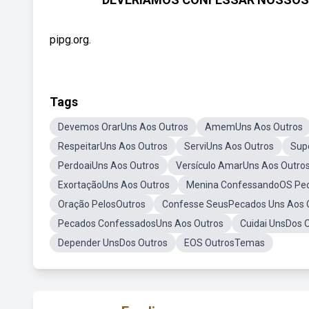
pipg.org.
Tags
Devemos OrarUns Aos Outros
AmemUns Aos Outros
RespeitarUns Aos Outros
ServiUns Aos Outros
Sup
PerdoaiUns Aos Outros
Versículo AmarUns Aos Outro
ExortaçãoUns Aos Outros
Menina ConfessandoOS Pe
Oração PelosOutros
Confesse SeusPecados Uns Aos 
Pecados ConfessadosUns Aos Outros
Cuidai UnsDos 
Depender UnsDos Outros
EOS OutrosTemas