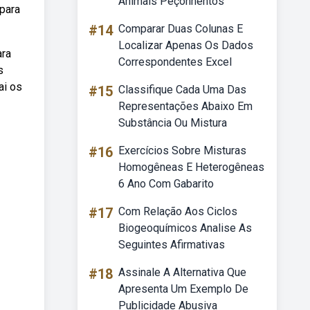
Animais Peçonhentos
 para
#14
Comparar Duas Colunas E
Localizar Apenas Os Dados
ara
Correspondentes Excel
s
ai os
#15
Classifique Cada Uma Das
Representações Abaixo Em
Substância Ou Mistura
#16
Exercícios Sobre Misturas
Homogêneas E Heterogêneas
6 Ano Com Gabarito
#17
Com Relação Aos Ciclos
Biogeoquímicos Analise As
Seguintes Afirmativas
#18
Assinale A Alternativa Que
Apresenta Um Exemplo De
Publicidade Abusiva