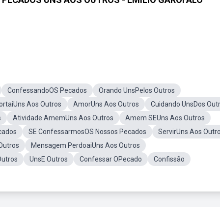
ConfessandoOS Pecados
Orando UnsPelos Outros
ortaiUns Aos Outros
AmorUns Aos Outros
Cuidando UnsDos Out
s
Atividade AmemUns Aos Outros
Amem SEUns Aos Outros
cados
SE ConfessarmosOS Nossos Pecados
ServirUns Aos Outr
Outros
Mensagem PerdoaiUns Aos Outros
Outros
UnsE Outros
Confessar OPecado
Confissão