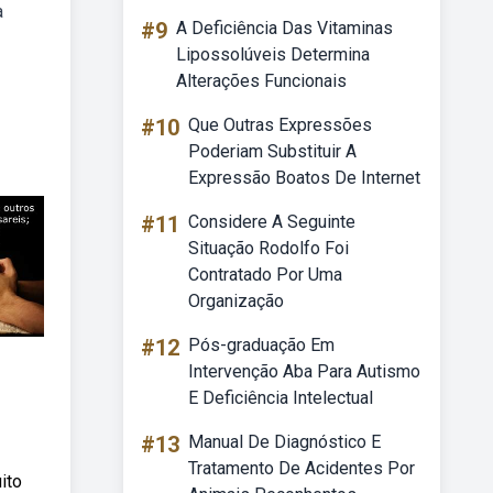
a
#9
A Deficiência Das Vitaminas
Lipossolúveis Determina
Alterações Funcionais
#10
Que Outras Expressões
Poderiam Substituir A
Expressão Boatos De Internet
#11
Considere A Seguinte
Situação Rodolfo Foi
Contratado Por Uma
Organização
#12
Pós-graduação Em
Intervenção Aba Para Autismo
E Deficiência Intelectual
#13
Manual De Diagnóstico E
Tratamento De Acidentes Por
ito