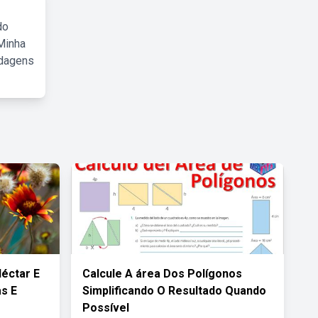
do
Minha
rdagens
éctar E
Calcule A área Dos Polígonos
s E
Simplificando O Resultado Quando
Possível