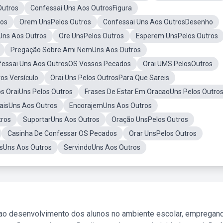
Outros
Confessai Uns Aos OutrosFigura
ros
Orem UnsPelos Outros
Confessai Uns Aos OutrosDesenho
Uns Aos Outros
Ore UnsPelos Outros
Esperem UnsPelos Outros
Pregação Sobre Ami NemUns Aos Outros
fessai Uns Aos OutrosOS Vossos Pecados
Orai UMS PelosOutros
os Versículo
Orai Uns Pelos OutrosPara Que Sareis
os OraiUns Pelos Outros
Frases De Estar Em OracaoUns Pelos Outro
aisUns Aos Outros
EncorajemUns Aos Outros
tros
SuportarUns Aos Outros
Oração UnsPelos Outros
Casinha De Confessar OS Pecados
Orar UnsPelos Outros
osUns Aos Outros
ServindoUns Aos Outros
 ao desenvolvimento dos alunos no ambiente escolar, empregan