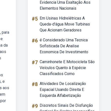
Evidencia Uma Exaltação Aos
Elementos Nacionais
#5
Em Usinas Hidrelétricas A
Queda-d'água Move Turbinas
Que Acionam Geradores
, para
 e
#6
é Considerado Uma Tecnica
sa da
Sofisticada De Analise
 aos
Economica De Investimento
m
#7
Caminhonete E Motocicleta São
Veículos Quanto à Espécie
Classificados Como
os
, e
#8
Atividades De Localização
ns aos
Espacial Usando Direita E
mem
Esquerda Alfabetização
 por
#9
Discretos Sinais De Disfunção