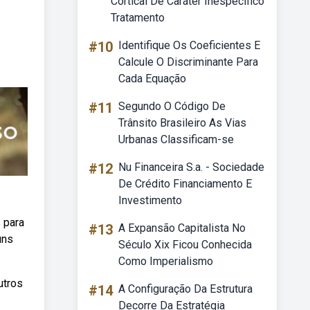
Cortical De Caráter Inespecífico
Tratamento
#10
Identifique Os Coeficientes E
Calcule O Discriminante Para
Cada Equação
#11
Segundo O Código De
Trânsito Brasileiro As Vias
Urbanas Classificam-se
#12
Nu Financeira S.a. - Sociedade
De Crédito Financiamento E
Investimento
 para
#13
A Expansão Capitalista No
uns
Século Xix Ficou Conhecida
Como Imperialismo
utros
#14
A Configuração Da Estrutura
Decorre Da Estratégia