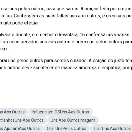
ai uns pelos outros, para que sareis. A oração feita por um jus
ito às. Confessem as suas faltas uns aos outros, e orem uns pe
 muito pode efetuar.
vará o doente, e o senhor o levantará; 16 confessai as vossas
m os seus pecados uns aos outros e orem uns pelos outros para
icaz.
ai uns pelos outros para serdes curados. A oração do justo te
os outros deve acontecer de maneira amorosa e empática, por
s Aos Outros
Influenciam OSUns Aos Outros
stranhosUns Aos Outros
Uns Aos OutrosImagem
ns AjudamAos Outros
Orai UnsPelos Outros
TrairUns Aos Outros