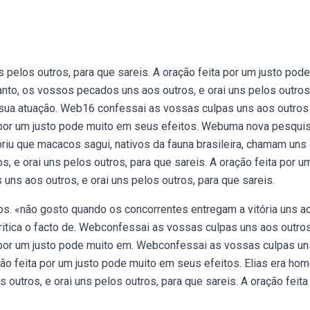
 pelos outros, para que sareis. A oração feita por um justo pode
anto, os vossos pecados uns aos outros, e orai uns pelos outros
 sua atuação. Web16 confessai as vossas culpas uns aos outros
ta por um justo pode muito em seus efeitos. Webuma nova pesqui
briu que macacos sagui, nativos da fauna brasileira, chamam uns
 e orai uns pelos outros, para que sareis. A oração feita por u
ns aos outros, e orai uns pelos outros, para que sareis.
os. «não gosto quando os concorrentes entregam a vitória uns a
ritica o facto de. Webconfessai as vossas culpas uns aos outros
ta por um justo pode muito em. Webconfessai as vossas culpas u
ação feita por um justo pode muito em seus efeitos. Elias era ho
outros, e orai uns pelos outros, para que sareis. A oração feita