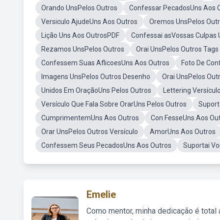
Orando UnsPelos Outros
Confessar PecadosUns Aos 
Versiculo AjudeUns Aos Outros
Oremos UnsPelos Out
Lição Uns Aos OutrosPDF
Confessai asVossas Culpas 
Rezamos UnsPelos Outros
Orai UnsPelos Outros Tags
Confessem Suas AflicoesUns Aos Outros
Foto De Con
Imagens UnsPelos Outros Desenho
Orai UnsPelos Outr
Unidos Em OraçãoUns Pelos Outros
Lettering Versícul
Versículo Que Fala Sobre OrarUns Pelos Outros
Suport
CumprimentemUns Aos Outros
Con FesseUns Aos Ou
Orar UnsPelos Outros Versículo
AmorUns Aos Outros
Confessem Seus PecadosUns Aos Outros
Suportai V
Emelie
Como mentor, minha dedicação é total