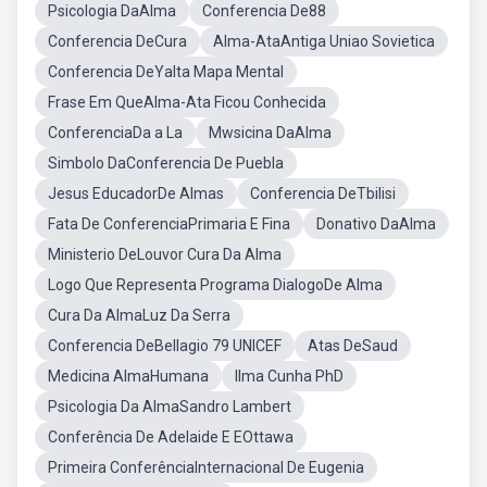
Psicologia DaAlma
Conferencia De88
Conferencia DeCura
Alma-AtaAntiga Uniao Sovietica
Conferencia DeYalta Mapa Mental
Frase Em QueAlma-Ata Ficou Conhecida
ConferenciaDa a La
Mwsicina DaAlma
Simbolo DaConferencia De Puebla
Jesus EducadorDe Almas
Conferencia DeTbilisi
Fata De ConferenciaPrimaria E Fina
Donativo DaAlma
Ministerio DeLouvor Cura Da Alma
Logo Que Representa Programa DialogoDe Alma
Cura Da AlmaLuz Da Serra
Conferencia DeBellagio 79 UNICEF
Atas DeSaud
Medicina AlmaHumana
Ilma Cunha PhD
Psicologia Da AlmaSandro Lambert
Conferência De Adelaide E EOttawa
Primeira ConferênciaInternacional De Eugenia