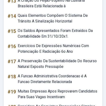
#13
A Criação Do Feijão-tropeiro Na Culinária
Brasileira Está Relacionada à
#14
Quais Elementos Compõem O Sistema De
Trânsito A Sinalização Horizontal
#15
Os Saldos Apresentados Foram Extraídos Da
Contabilidade Em 31/10/20x1.
#16
Exercícios De Expressões Numéricas Com
Potenciação E Radiciação 6o Ano
#17
A Preservação Da Sustentabilidade Do Recurso
Natural Exposto Pressupõe
#18
A Funcao Administrativa Coordenacao é A
Funcao Diretamente Relacionada
#19
Muitas Empresas Apos Reprovarem Candidatos
Para Suas Vagas Incentivam