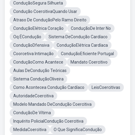
ConduçãoSegura Silhueta
Condução CoercitivaQuando Usar
Atraso De ConduçãoPelo Ramo Direito
ConduçãoElétrica Coração
ConduçãoDe Inter No
Oq ÉCondução
Sistema DeCondução Cardíaco
ConduçãoDfensiva
ConduçãoElétrica Cardíaca
Coorcetiva Intimação
ConduçãoEficiente Portugal
ConduçãoComo Acantece
Mandato Coercitivo
Aulas DeCondução Teóricas
Sistema ConduçãoOliveira
Como Acontecea Condução Cardíaco
LeisCoercitivas
AutoridadeCoercitiva
Modelo Mandado DeCondução Coercitiva
ConduçãoDe Vítima
Inquérito PolicialCondução Coercitiva
MedidaCoercitiva
O Que SignificaCondução