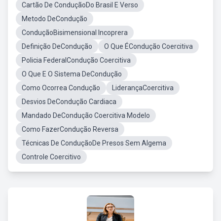
Cartão De ConduçãoDo Brasil E Verso
Metodo DeCondução
ConduçãoBisimensional Incoprera
Definição DeCondução
O Que ÉCondução Coercitiva
Policia FederalCondução Coercitiva
O Que E O Sistema DeCondução
Como Ocorrea Condução
LiderançaCoercitiva
Desvios DeCondução Cardiaca
Mandado DeCondução Coercitiva Modelo
Como FazerCondução Reversa
Técnicas De ConduçãoDe Presos Sem Algema
Controle Coercitivo