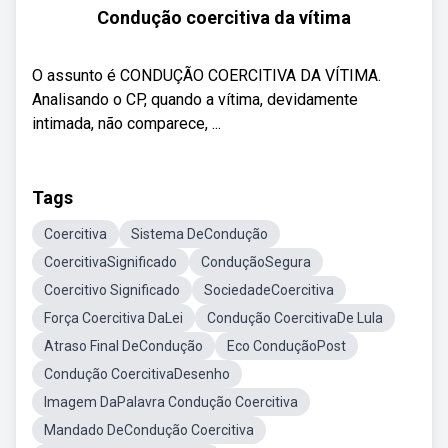
Condução coercitiva da vítima
O assunto é CONDUÇÃO COERCITIVA DA VÍTIMA.
Analisando o CP, quando a vítima, devidamente
intimada, não comparece, ...
Tags
Coercitiva
Sistema DeCondução
CoercitivaSignificado
ConduçãoSegura
Coercitivo Significado
SociedadeCoercitiva
Força Coercitiva DaLei
Condução CoercitivaDe Lula
Atraso Final DeCondução
Eco ConduçãoPost
Condução CoercitivaDesenho
Imagem DaPalavra Condução Coercitiva
Mandado DeCondução Coercitiva