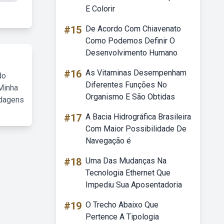
E Colorir
#15
De Acordo Com Chiavenato
Como Podemos Definir O
Desenvolvimento Humano
#16
As Vitaminas Desempenham
do
Diferentes Funções No
Minha
Organismo E São Obtidas
rdagens
#17
A Bacia Hidrográfica Brasileira
Com Maior Possibilidade De
Navegação é
#18
Uma Das Mudanças Na
Tecnologia Ethernet Que
Impediu Sua Aposentadoria
#19
O Trecho Abaixo Que
Pertence A Tipologia