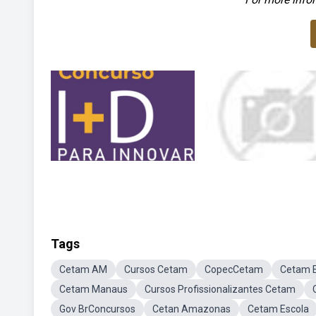
Tags
Cetam AM
Cursos Cetam
CopecCetam
Cetam 
Cetam Manaus
Cursos Profissionalizantes Cetam
Gov BrConcursos
Cetan Amazonas
Cetam Escola