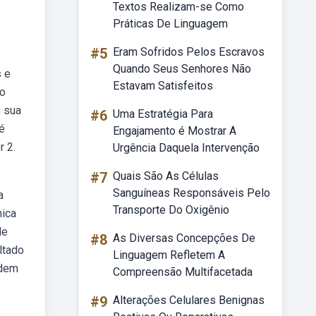
Textos Realizam-se Como
Práticas De Linguagem
#5
Eram Sofridos Pelos Escravos
Quando Seus Senhores Não
s e
Estavam Satisfeitos
do
u sua
#6
Uma Estratégia Para
té
Engajamento é Mostrar A
 2.
Urgência Daquela Intervenção
#7
Quais São As Células
Sanguíneas Responsáveis Pelo
a
Transporte Do Oxigênio
nica
de
#8
As Diversas Concepções De
ltado
Linguagem Refletem A
odem
Compreensão Multifacetada
#9
Alterações Celulares Benignas