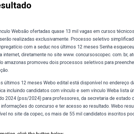
sultado
vínculo Websão ofertadas quase 13 mil vagas em cursos técnico
 serão realizadas exclusivamente. Processo seletivo simplifica
 empregatício com a seduc nos últimos 12 meses Senha esquece
la internet, diretamente no site www. concursoscopec. com. br, a
 do amazonas promoveu dois processos seletivos para preencher
eção.
s últimos 12 meses Webo edital está disponível no endereço d
ca incluindo candidatos com vínculo e sem vínculo Weba lista ú
ado 2024 (pss/2024) para professores, da secretaria de estado 
 informações do concurso e ter acesso ao resultado. Webo resu
nível no site da copec, os mais de 55 mil candidatos inscritos p
mation, click the button below.