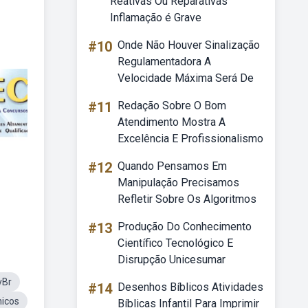
Reativas Ou Reparativas
Inflamação é Grave
#10
Onde Não Houver Sinalização
Regulamentadora A
Velocidade Máxima Será De
#11
Redação Sobre O Bom
Atendimento Mostra A
Excelência E Profissionalismo
#12
Quando Pensamos Em
Manipulação Precisamos
Refletir Sobre Os Algoritmos
#13
Produção Do Conhecimento
Científico Tecnológico E
Disrupção Unicesumar
vBr
#14
Desenhos Bíblicos Atividades
icos
Bíblicas Infantil Para Imprimir