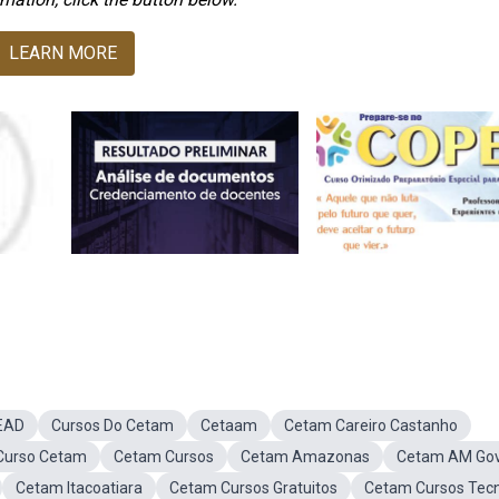
LEARN MORE
EAD
Cursos Do Cetam
Cetaam
Cetam Careiro Castanho
Curso Cetam
Cetam Cursos
Cetam Amazonas
Cetam AM Go
Cetam Itacoatiara
Cetam Cursos Gratuitos
Cetam Cursos Tecn