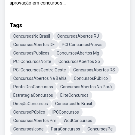
aprovação em concursos ...
Tags
ConcursosNo Brasil
ConcursosAbertos RJ
ConcursosAbertos DF
PCI ConcursosProvas
ConcursosPublicos
ConcursosAbertos Mg
PCI ConcursosNorte
ConcursosAbertos Sp
PCI ConcursosCentro Oeste
ConcursosAbertos RS
ConcursosAbertos Na Bahia
ConcursosPúblico
Ponto DosConcursos
ConcursosAbertos No Pará
EstrategiaConcursos
EliteConcursos
DireçãoConcursos
ConcursosDo Brasil
ConcursoPúblico
IPCConcursos
ConcursosAbertos Pm
WqdConcursos
ConcursosIcone
ParaConcursos
ConcursosPe