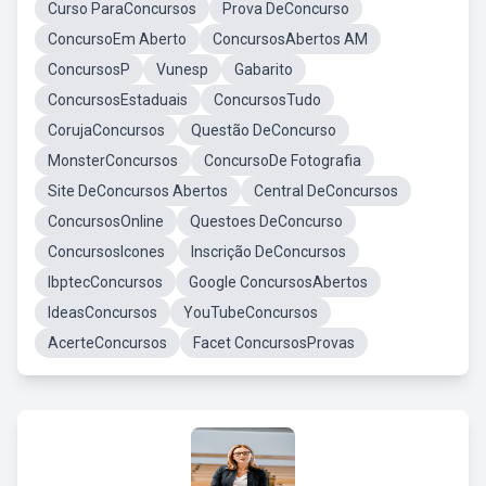
Curso ParaConcursos
Prova DeConcurso
ConcursoEm Aberto
ConcursosAbertos AM
ConcursosP
Vunesp
Gabarito
ConcursosEstaduais
ConcursosTudo
CorujaConcursos
Questão DeConcurso
MonsterConcursos
ConcursoDe Fotografia
Site DeConcursos Abertos
Central DeConcursos
ConcursosOnline
Questoes DeConcurso
ConcursosIcones
Inscrição DeConcursos
IbptecConcursos
Google ConcursosAbertos
IdeasConcursos
YouTubeConcursos
AcerteConcursos
Facet ConcursosProvas