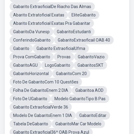
Gabarito ExtraoficialDe Riacho Das Almas
Abarito Extratoficial Exatas
EliteGabarito
Abarito Extratoficial Exatas Pra Gabaritar
GabaritoDa Vunesp
GabaritoEstudanti
ConferindoGabarito
GabaritoExtraoficail OAB 40
Gabarito
Gabarito ExtraoficialUfma
Prova ComGabarito
Provas
GabaritoVazio
GabaritoAGU
LogoGabarito
GabaritosSKT
GabaritoHorizontal
GabaritoCom 20
Foto De GabaritoCom 10 Questões
Folha De GabaritoEnem 2 DIA
Gabaritoa AOD
Foto De UGabarito
Modelo GabaritoTipo B Pas
Gabarito ExtraoficialVerde 36
Modelo De GabaritoEnem 1 DIA
GabaritoEditar
Tabela DeGabarito
GabaritoMar Car Modelo
Gabarito Extraoficial36º OAB Prova Azul