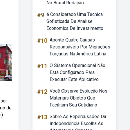
No Brasil Redação
.
#9
é Considerado Uma Tecnica
Sofisticada De Analise
Economica De Investimento
#10
Aponte Quatro Causas
Responsáveis Por Migrações
Forçadas Na América Latina
#11
O Sistema Operacional Não
Está Configurado Para
Executar Este Aplicativo
#12
Você Observa Evolução Nos
Materiais Objetos Que
sor.
Facilitam Seu Cotidiano
rgo de
o)
#13
Sobre As Repercussões Da
Independência Escolha As