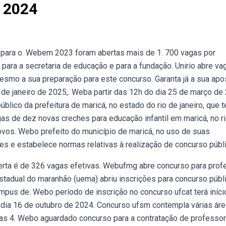
 2024
 para o. Webem 2023 foram abertas mais de 1. 700 vagas por
para a secretaria de educação e para a fundação. Unirio abre va
smo a sua preparação para este concurso. Garanta já a sua apos
12 de janeiro de 2025,. Weba partir das 12h do dia 25 de março de
blico da prefeitura de maricá, no estado do rio de janeiro, que 
as de dez novas creches para educação infantil em maricá, no r
novos. Webo prefeito do município de maricá, no uso de suas
ções e estabelece normas relativas à realização de concurso públ
oferta é de 326 vagas efetivas. Webufmg abre concurso para prof
estadual do maranhão (uema) abriu inscrições para concurso públ
mpus de. Webo período de inscrição no concurso ufcat terá iníci
o dia 16 de outubro de 2024. Concurso ufsm contempla várias ár
adas 4. Webo aguardado concurso para a contratação de professo