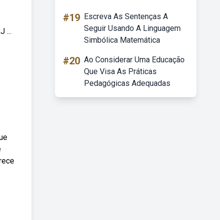
#19
Escreva As Sentenças A
Seguir Usando A Linguagem
...
Simbólica Matemática
#20
Ao Considerar Uma Educação
Que Visa As Práticas
Pedagógicas Adequadas
que
e
erece