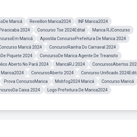
soDe Maricá
Reveillon Marica2024
INF Marica2024
iracicaba 2024
Concurso Tse 2024Edital
Marica RJConcurso
ncursoEm Maricá
Apostila ConcursoPrefeitura De Marica 2024
Concurso Maricá 2024
ConcursoRainha Do Carnaval 2024
oDe Piquete 2024
ConcursoDe Marica Agente De Treansito
lico Aberto No Pará 2024
MaricáRJ 2024
ConcursosAbertos 202
e Marica2024
ConcursoAberto 2024
Concurso Unificado 2024Edit
Prova ConcursoMarica
Mobfog2024 Maricá
Concurso Maricá
ncursoDa Caixa 2024
Logo Prefeitura De Marica2024