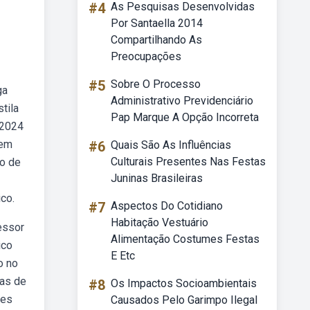
#4
As Pesquisas Desenvolvidas
Por Santaella 2014
Compartilhando As
Preocupações
#5
Sobre O Processo
ga
Administrativo Previdenciário
tila
Pap Marque A Opção Incorreta
 2024
tem
#6
Quais São As Influências
Culturais Presentes Nas Festas
io de
Juninas Brasileiras
ico.
#7
Aspectos Do Cotidiano
Habitação Vestuário
essor
Alimentação Costumes Festas
ico
E Etc
o no
eas de
#8
Os Impactos Socioambientais
res
Causados Pelo Garimpo Ilegal