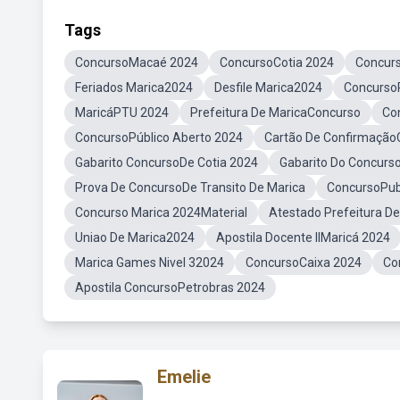
Tags
ConcursoMacaé 2024
ConcursoCotia 2024
Concur
Feriados Marica2024
Desfile Marica2024
ConcursoP
MaricáPTU 2024
Prefeitura De MaricaConcurso
Co
ConcursoPúblico Aberto 2024
Cartão De Confirmação
Gabarito ConcursoDe Cotia 2024
Gabarito Do Concurs
Prova De ConcursoDe Transito De Marica
ConcursoPub
Concurso Marica 2024Material
Atestado Prefeitura D
Uniao De Marica2024
Apostila Docente IIMaricá 2024
Marica Games Nivel 32024
ConcursoCaixa 2024
Co
Apostila ConcursoPetrobras 2024
Emelie