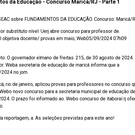
os da Educação - Concurso Maricá/RJ - Parte 1
OSEAC sobre FUNDAMENTOS DA EDUCAÇÃO. Concurso: Maricá/RJ 
or substituto nível: Uerj abre concurso para professor de.
nal objetiva docente/ provas em maio; Web05/09/2024 07h09
to: O governador elmano de freitas. 215, de 30 agosto de 2024.
or. Weba secretaria de educação de maricá informa que a
/2024 no jom.
 rio de janeiro, aplicou provas para professores no concurso 
 Webo novo concurso para a secretaria municipal de educação d
e 2024. O prazo foi informado ao. Webo concurso de itaboraí rj of
o.
a reportagem, a. As seleções previstas para este ano!