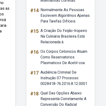
Alternativas Corretas
 no
tas as
#14
Normalmente As Pessoas
gos
Escrevem Algoritmos Apenas
ricá
Para Tarefas Difíceis
aria
#15
A Criação Do Feijão-tropeiro
a
Na Culinária Brasileira Está
Relacionada à
#16
Os Corpos Cetonicos Atuam
Como Reservatorios
Plasmaticos De Acetil-coa
#17
Audiência Criminal De
Instrução 07 Processo:
0028418-76.2016.8.12.0001
#18
Qual Das Opções Abaixo
Representa Corretamente A
Conversão Do Radical