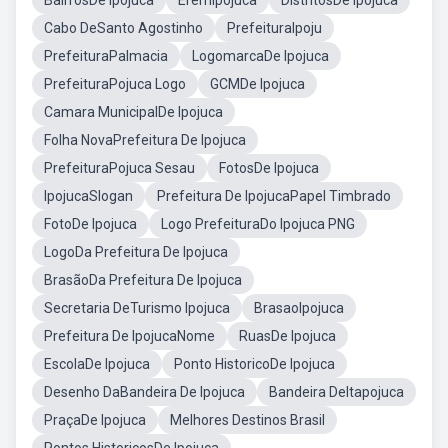
BairrosDe Ipojuca
EremIpojuca
DistritosDe Ipojuca
Cabo DeSanto Agostinho
PrefeituraIpoju
PrefeituraPalmacia
LogomarcaDe Ipojuca
PrefeituraPojuca Logo
GCMDe Ipojuca
Camara MunicipalDe Ipojuca
Folha NovaPrefeitura De Ipojuca
PrefeituraPojuca Sesau
FotosDe Ipojuca
IpojucaSlogan
Prefeitura De IpojucaPapel Timbrado
FotoDe Ipojuca
Logo PrefeituraDo Ipojuca PNG
LogoDa Prefeitura De Ipojuca
BrasãoDa Prefeitura De Ipojuca
Secretaria DeTurismo Ipojuca
BrasaoIpojuca
Prefeitura De IpojucaNome
RuasDe Ipojuca
EscolaDe Ipojuca
Ponto HistoricoDe Ipojuca
Desenho DaBandeira De Ipojuca
Bandeira DeItapojuca
PraçaDe Ipojuca
Melhores Destinos Brasil