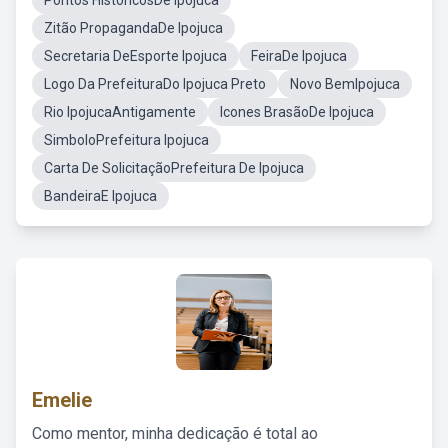
Pontos HistoricosDe Ipojuca
Zitão PropagandaDe Ipojuca
Secretaria DeEsporte Ipojuca
FeiraDe Ipojuca
Logo Da PrefeituraDo Ipojuca Preto
Novo BemIpojuca
Rio IpojucaAntigamente
Icones BrasãoDe Ipojuca
SimboloPrefeitura Ipojuca
Carta De SolicitaçãoPrefeitura De Ipojuca
BandeiraE Ipojuca
Emelie
Como mentor, minha dedicação é total ao