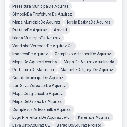
Prefeitura MunicipalDe Aquiraz
SimboloDa Prefeitura De Aquiraz
Mapa MunicipioDe Aquiraz
Igreja BatistaDe Aquiraz
PrefeitoDe Aquiraz
Aracati
Isloga MunicipioDe Aquiraz
Vandinho VereadorDe Aquiraz Ce
ImagensDe Aquiraz
Complexo ArtesanalDe Aquiraz
Mapa De AquirazDesnho
Mapa De AquirazAtualizado
Prefeitura DeMataraca
Maquete DaIgreja De Aquiraz
Guarda MunicipalDe Aquiraz
Jair Silva VereadorDe Aquiraz
Mapa GeográficoDe Aquiraz
Mapa DeDivisao De Aquiraz
Complexos ArtesanalDe Aquiraz
Logo Prefeitura De AquirazVetor
KaremDe Aquiraz
Lava JatoAquiraz CE
Barão DoAquiraz Projeto