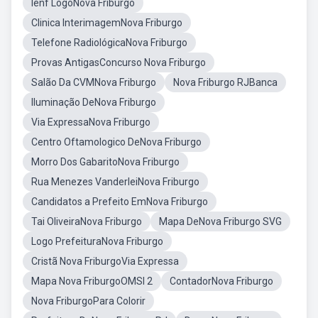
Ienf LogoNova Friburgo
Clinica InterimagemNova Friburgo
Telefone RadiológicaNova Friburgo
Provas AntigasConcurso Nova Friburgo
Salão Da CVMNova Friburgo
Nova Friburgo RJBanca
Iluminação DeNova Friburgo
Via ExpressaNova Friburgo
Centro Oftamologico DeNova Friburgo
Morro Dos GabaritoNova Friburgo
Rua Menezes VanderleiNova Friburgo
Candidatos a Prefeito EmNova Friburgo
Tai OliveiraNova Friburgo
Mapa DeNova Friburgo SVG
Logo PrefeituraNova Friburgo
Cristã Nova FriburgoVia Expressa
Mapa Nova FriburgoOMSI 2
ContadorNova Friburgo
Nova FriburgoPara Colorir