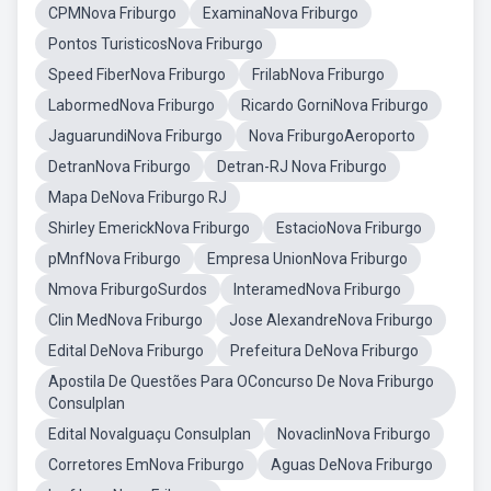
CPMNova Friburgo
ExaminaNova Friburgo
Pontos TuristicosNova Friburgo
Speed FiberNova Friburgo
FrilabNova Friburgo
LabormedNova Friburgo
Ricardo GorniNova Friburgo
JaguarundiNova Friburgo
Nova FriburgoAeroporto
DetranNova Friburgo
Detran-RJ Nova Friburgo
Mapa DeNova Friburgo RJ
Shirley EmerickNova Friburgo
EstacioNova Friburgo
pMnfNova Friburgo
Empresa UnionNova Friburgo
Nmova FriburgoSurdos
InteramedNova Friburgo
Clin MedNova Friburgo
Jose AlexandreNova Friburgo
Edital DeNova Friburgo
Prefeitura DeNova Friburgo
Apostila De Questões Para OConcurso De Nova Friburgo
Consulplan
Edital NovaIguaçu Consulplan
NovaclinNova Friburgo
Corretores EmNova Friburgo
Aguas DeNova Friburgo