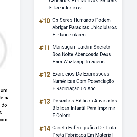
Causados Por Motivos Naturais
E Tecnológicos
#10
Os Seres Humanos Podem
Abrigar Parasitas Unicelulares
E Pluricelulares
#11
Mensagem Jardim Secreto
Boa Noite Abençoada Deus
Para Whatsapp Imagens
#12
Exercícios De Expressões
Numéricas Com Potenciação
E Radiciação 6o Ano
s em
de na
#13
Desenhos Bíblicos Atividades
o do
Bíblicas Infantil Para Imprimir
s
E Colorir
 com
#14
Caneta Esferográfica De Tinta
Preta Fabricada Em Material