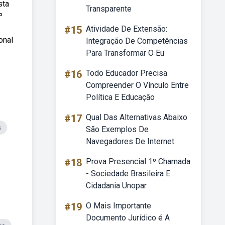
sta
Transparente
º
#15
Atividade De Extensão:
onal
Integração De Competências
Para Transformar O Eu
#16
Todo Educador Precisa
Compreender O Vínculo Entre
Política E Educação
#17
Qual Das Alternativas Abaixo
s
São Exemplos De
Navegadores De Internet.
#18
Prova Presencial 1º Chamada
- Sociedade Brasileira E
Cidadania Unopar
#19
O Mais Importante
Documento Jurídico é A