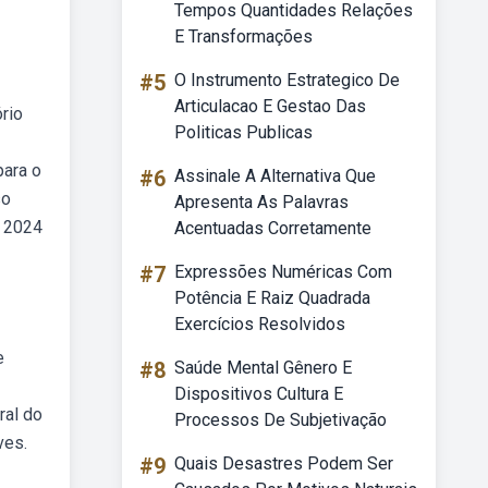
Tempos Quantidades Relações
E Transformações
#5
O Instrumento Estrategico De
Articulacao E Gestao Das
rio
Politicas Publicas
para o
#6
Assinale A Alternativa Que
so
Apresenta As Palavras
e 2024
Acentuadas Corretamente
#7
Expressões Numéricas Com
Potência E Raiz Quadrada
Exercícios Resolvidos
e
#8
Saúde Mental Gênero E
Dispositivos Cultura E
ral do
Processos De Subjetivação
ves.
#9
Quais Desastres Podem Ser