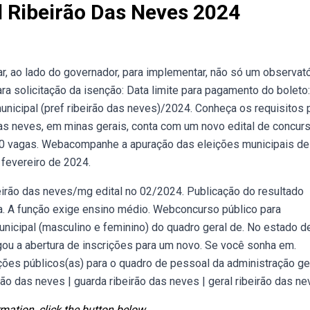
 Ribeirão Das Neves 2024
ar, ao lado do governador, para implementar, não só um observató
ra solicitação da isenção: Data limite para pagamento do boleto:
nicipal (pref ribeirão das neves)/2024. Conheça os requisitos 
das neves, em minas gerais, conta com um novo edital de concur
 50 vagas. Webacompanhe a apuração das eleições municipais d
 fevereiro de 2024.
eirão das neves/mg edital no 02/2024. Publicação do resultado
ra. A função exige ensino médio. Webconcurso público para
unicipal (masculino e feminino) do quadro geral de. No estado d
lgou a abertura de inscrições para um novo. Se você sonha em.
ões públicos(as) para o quadro de pessoal da administração ge
irão das neves | guarda ribeirão das neves | geral ribeirão das ne
mation, click the button below.