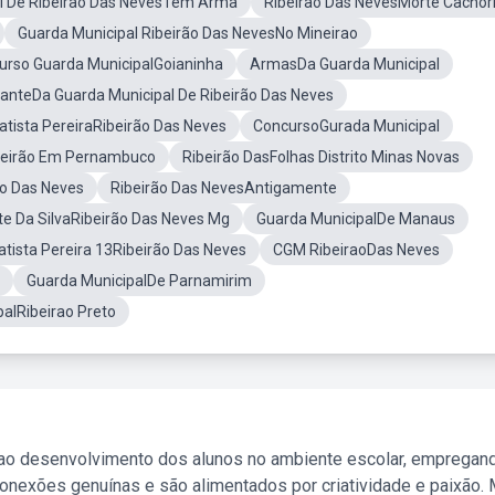
 De Ribeirão Das NevesTem Arma
Ribeirão Das NevesMorte Cachor
Guarda Municipal Ribeirão Das NevesNo Mineirao
urso Guarda MunicipalGoianinha
ArmasDa Guarda Municipal
nteDa Guarda Municipal De Ribeirão Das Neves
Batista PereiraRibeirão Das Neves
ConcursoGurada Municipal
beirão Em Pernambuco
Ribeirão DasFolhas Distrito Minas Novas
o Das Neves
Ribeirão Das NevesAntigamente
te Da SilvaRibeirão Das Neves Mg
Guarda MunicipalDe Manaus
Batista Pereira 13Ribeirão Das Neves
CGM RibeiraoDas Neves
Guarda MunicipalDe Parnamirim
alRibeirao Preto
 ao desenvolvimento dos alunos no ambiente escolar, empregan
nexões genuínas e são alimentados por criatividade e paixão. 