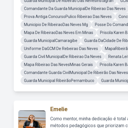
Guarda Municipal De Ribeirão Das NevesInstagran
GCM
Comandante Da Guarda MunicipalDe Ribeirao Das Neves
Prova Antiga ConcursoPulico Ribeirao Das Neves
Conc
Municipio De RibeiraoDas Neves Mg
Posse Do Comanda
Mapa De RibeiraoDas Neves Em Minas
Priscila Karen 
Guarda MunicipalCamaragibe
Guarda DaCidade De Ri
Uniforme DaGCM De Rebeirao Das Neves
MapaRibeirã
Guarda Civil MunicipalDe Ribeirao Da Neves
Renata Lei
Mapa Ribeirao Das NevesMinas Gerais
Priscila Karen 
Comandante Guarda CivilMunicipal De Ribeirão Das Neves
Guarda Municipal RibeirãoPernambuco
Guarda Municip
Emelie
Como mentor, minha dedicação é total
métodos pedagógicos que priorizam co