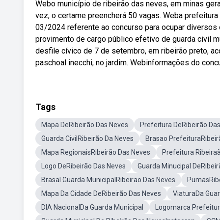
Webo município de ribeirão das neves, em minas gera
vez, o certame preencherá 50 vagas. Weba prefeitura m
03/2024 referente ao concurso para ocupar diversos 
provimento de cargo público efetivo de guarda civil m
desfile cívico de 7 de setembro, em ribeirão preto, ac
paschoal inecchi, no jardim. Webinformações do conc
Tags
Mapa DeRibeirão Das Neves
Prefeitura DeRibeirão Da
Guarda CivilRibeirão Da Neves
Brasao PrefeituraRibei
Mapa RegionaisRibeirão Das Neves
Prefeitura Ribeir
Logo DeRibeirão Das Neves
Guarda Minucipal DeRibei
Brasal Guarda MunicipalRibeirao Das Neves
PumasRibe
Mapa Da Cidade DeRibeirão Das Neves
ViaturaDa Guar
DIA NacionalDa Guarda Municipal
Logomarca Prefeitur