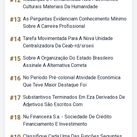
#12
Culturais Materiais Da Humanidade
#13
As Perguntas Evidenciam Conhecimento Mínimo
Sobre A Carreira Profissional
#14
Tarefa Movimentada Para A Nova Unidade
Centralizadora Da Ceab-rd/srseii.
#15
Sobre A Organização Do Estado Brasileiro
Assinale A Alternativa Correta
#16
No Período Pré-colonial Atividade Econômica
Que Teve Maior Destaque Foi
#17
Substantivos Terminados Em Eza Derivados De
Adjetivos São Escritos Com
#18
Nu Financeira S.a. - Sociedade De Crédito
Financiamento E Investimento
Classifique Cada Uma Das Funções Seguintes