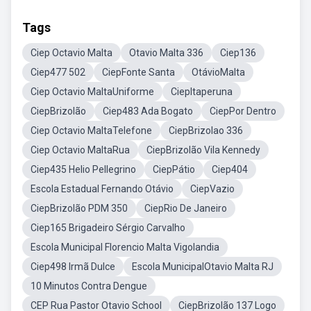
Tags
Ciep Octavio Malta
Otavio Malta 336
Ciep136
Ciep477 502
CiepFonte Santa
OtávioMalta
Ciep Octavio MaltaUniforme
CiepItaperuna
CiepBrizolão
Ciep483 Ada Bogato
CiepPor Dentro
Ciep Octavio MaltaTelefone
CiepBrizolao 336
Ciep Octavio MaltaRua
CiepBrizolão Vila Kennedy
Ciep435 Helio Pellegrino
CiepPátio
Ciep404
Escola Estadual Fernando Otávio
CiepVazio
CiepBrizolão PDM 350
CiepRio De Janeiro
Ciep165 Brigadeiro Sérgio Carvalho
Escola Municipal Florencio Malta Vigolandia
Ciep498 Irmã Dulce
Escola MunicipalOtavio Malta RJ
10 Minutos Contra Dengue
CEP Rua Pastor Otavio School
CiepBrizolão 137 Logo