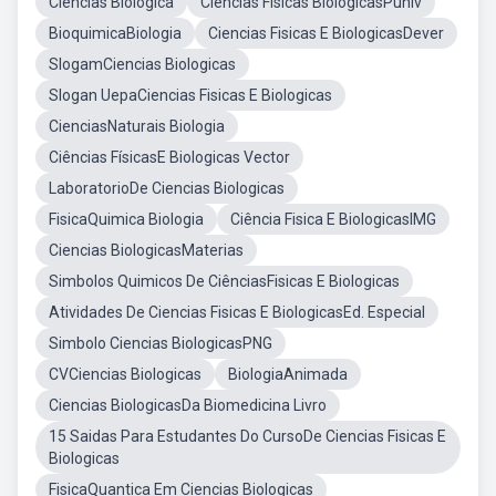
Ciencias Biologica
Ciencias Fisicas BiologicasPuniv
BioquimicaBiologia
Ciencias Fisicas E BiologicasDever
SlogamCiencias Biologicas
Slogan UepaCiencias Fisicas E Biologicas
CienciasNaturais Biologia
Ciências FísicasE Biologicas Vector
LaboratorioDe Ciencias Biologicas
FisicaQuimica Biologia
Ciência Fisica E BiologicasIMG
Ciencias BiologicasMaterias
Simbolos Quimicos De CiênciasFisicas E Biologicas
Atividades De Ciencias Fisicas E BiologicasEd. Especial
Simbolo Ciencias BiologicasPNG
CVCiencias Biologicas
BiologiaAnimada
Ciencias BiologicasDa Biomedicina Livro
15 Saidas Para Estudantes Do CursoDe Ciencias Fisicas E
Biologicas
FisicaQuantica Em Ciencias Biologicas