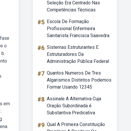
Seleção Era Centrado Nas
Competências Técnicas
#5
Escola De Formação
Profissional Enfermeira
Sanitarista Francisca Saavedra
nfase
re o
#6
Sistemas Estruturantes E
 b.
Estruturadores Da
ento
Administração Pública Federal
#7
Quantos Numeros De Tres
e
Algarismos Distintos Podemos
Formar Usando 12345
#8
Assinale A Alternativa Cuja
is em
Oração Subordinada é
:
Substantiva Predicativa
g
#9
Qual A Primeira Constituição
rena