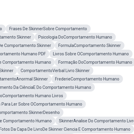
o
Frases De SkinnerSobre Comportamento
tamento Skinner
Psicologia DoComportamento Humano
De Comportamento Skinner
FormulaComportamento Skinner
portamento Humano PDF
Livros Sobre OComportamento Humano
e Comportamento Humano
Formação DoComportamento Humano
Skinner
ComportamentoVerbal Livro Skinner
tamentoAnormal Skinner
FrederieComportamento Humano
mento Da CiênciaE Do Comportamento Humano
DoComportamento Humano Livros
os Para Ler Sobre OComportamento Humano
omportamento SkinnerDesenho
De Comportamento Humano
SkinnerAnalise Do Comportamento Livr
Fotos Da Capa De LivroDe Skinner Ciencia E Comportamento Humano