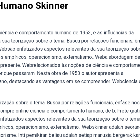
Humano Skinner
a ciência e comportamento humano de 1953, e as influências da
 sua teorização sobre o tema: Busca por relações funcionais, ê
Websão enfatizados aspectos relevantes da sua teorização sob
os empíricos, operacionismo, externalismo,. Weba abordagem de
 o presente. Webrelacionados às noções de ciência e comportam
r que passaram. Nesta obra de 1953 o autor apresenta a
ano, destacando as vantagens em se compreender. Webciencia 
zação sobre o tema: Busca por relações funcionais, ênfase nos
ompre online ciência e comportamento humano, de b. Frete grát
fatizados aspectos relevantes da sua teorização sobre o tema
íricos, operacionismo, externalismo,. Webskinner adalah seoran
iorisme. Inti pemikiran beliau adalah setiap manusia bergerak ka