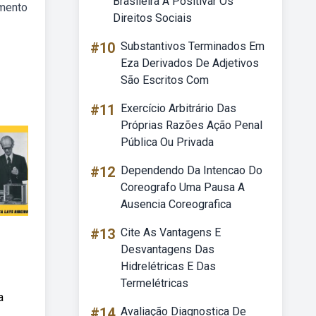
Brasileira A Positivar Os
amento
Direitos Sociais
#10
Substantivos Terminados Em
Eza Derivados De Adjetivos
São Escritos Com
#11
Exercício Arbitrário Das
Próprias Razões Ação Penal
Pública Ou Privada
#12
Dependendo Da Intencao Do
Coreografo Uma Pausa A
Ausencia Coreografica
#13
Cite As Vantagens E
Desvantagens Das
Hidrelétricas E Das
Termelétricas
a
#14
Avaliação Diagnostica De