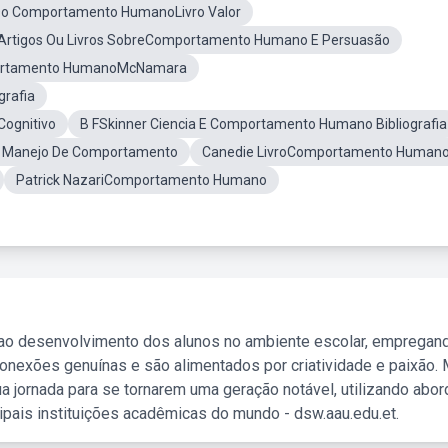
Do Comportamento HumanoLivro Valor
Artigos Ou Livros SobreComportamento Humano E Persuasão
rtamento HumanoMcNamara
grafia
Cognitivo
B FSkinner Ciencia E Comportamento Humano Bibliografia
e Manejo De Comportamento
Canedie LivroComportamento Human
Patrick NazariComportamento Humano
 ao desenvolvimento dos alunos no ambiente escolar, empregan
nexões genuínas e são alimentados por criatividade e paixão. 
a jornada para se tornarem uma geração notável, utilizando abo
ipais instituições acadêmicas do mundo - dsw.aau.edu.et.