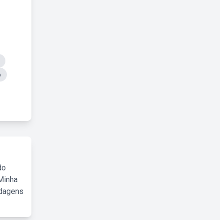
o
do
Minha
rdagens