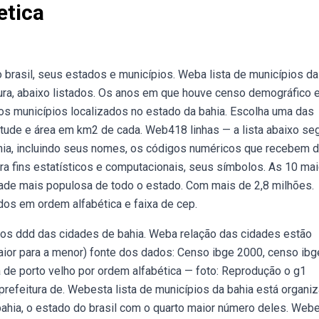
etica
brasil, seus estados e municípios. Weba lista de municípios da
ura, abaixo listados. Os anos em que houve censo demográfico 
s municípios localizados no estado da bahia. Escolha uma das
ltitude e área em km2 de cada. Web418 linhas — a lista abaixo se
hia, incluindo seus nomes, os códigos numéricos que recebem 
 para fins estatísticos e computacionais, seus símbolos. As 10 ma
cidade mais populosa de todo o estado. Com mais de 2,8 milhões.
os em ordem alfabética e faixa de cep.
gos ddd das cidades de bahia. Weba relação das cidades estão
ior para a menor) fonte dos dados: Censo ibge 2000, censo ibg
 de porto velho por ordem alfabética — foto: Reprodução o g1
refeitura de. Webesta lista de municípios da bahia está organi
bahia, o estado do brasil com o quarto maior número deles. Web