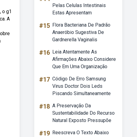
Pelas Celulas Intestinais
, o g1
Estas Apresentam
ca. A
#15
Flora Bacteriana De Padrão
Anaeróbio Sugestiva De
sobre
Gardnerella Vaginalis
á
#16
Leia Atentamente As
Afirmações Abaixo Considere
Que Em Uma Organização
#17
Código De Erro Samsung
Virus Doctor Dois Leds
Piscando Simultaneamente
#18
A Preservação Da
Sustentabilidade Do Recurso
Natural Exposto Pressupõe
#19
Reescreva O Texto Abaixo