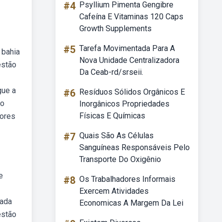
#4
Psyllium Pimenta Gengibre
Cafeína E Vitaminas 120 Caps
Growth Supplements
#5
Tarefa Movimentada Para A
 bahia
Nova Unidade Centralizadora
estão
Da Ceab-rd/srseii.
gue a
#6
Resíduos Sólidos Orgânicos E
do
Inorgânicos Propriedades
Físicas E Químicas
iores
#7
Quais São As Células
Sanguíneas Responsáveis Pelo
Transporte Do Oxigênio
e
#8
Os Trabalhadores Informais
Exercem Atividades
zada
Economicas A Margem Da Lei
estão