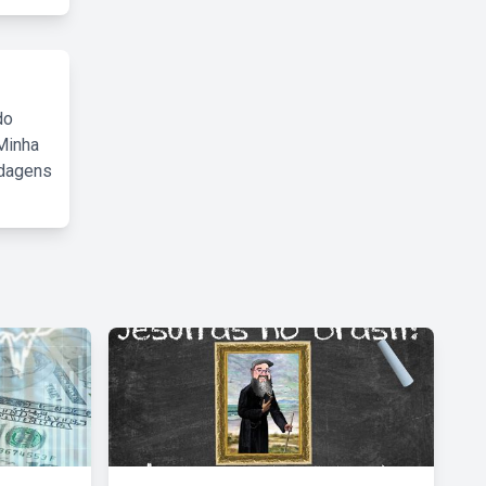
do
Minha
rdagens