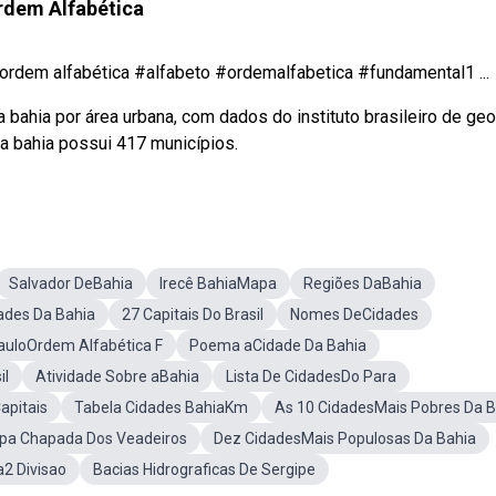
rdem Alfabética
rdem alfabética #alfabeto #ordemalfabetica #fundamental1 ...
bahia por área urbana, com dados do instituto brasileiro de geo
da bahia possui 417 municípios.
Salvador DeBahia
Irecê BahiaMapa
Regiões DaBahia
ades Da Bahia
27 Capitais Do Brasil
Nomes DeCidades
auloOrdem Alfabética F
Poema aCidade Da Bahia
il
Atividade Sobre aBahia
Lista De CidadesDo Para
apitais
Tabela Cidades BahiaKm
As 10 CidadesMais Pobres Da B
pa Chapada Dos Veadeiros
Dez CidadesMais Populosas Da Bahia
2 Divisao
Bacias Hidrograficas De Sergipe