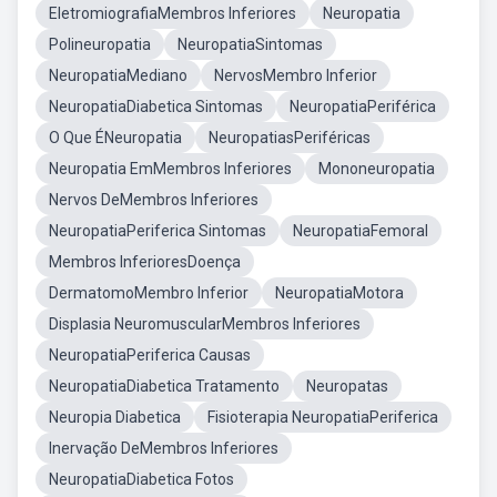
EletromiografiaMembros Inferiores
Neuropatia
Polineuropatia
NeuropatiaSintomas
NeuropatiaMediano
NervosMembro Inferior
NeuropatiaDiabetica Sintomas
NeuropatiaPeriférica
O Que ÉNeuropatia
NeuropatiasPeriféricas
Neuropatia EmMembros Inferiores
Mononeuropatia
Nervos DeMembros Inferiores
NeuropatiaPeriferica Sintomas
NeuropatiaFemoral
Membros InferioresDoença
DermatomoMembro Inferior
NeuropatiaMotora
Displasia NeuromuscularMembros Inferiores
NeuropatiaPeriferica Causas
NeuropatiaDiabetica Tratamento
Neuropatas
Neuropia Diabetica
Fisioterapia NeuropatiaPeriferica
Inervação DeMembros Inferiores
NeuropatiaDiabetica Fotos