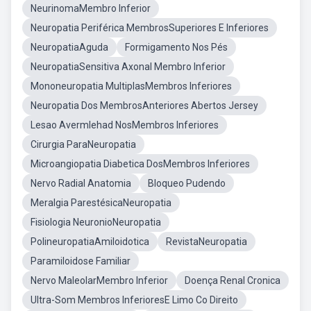
NeurinomaMembro Inferior
Neuropatia Periférica MembrosSuperiores E Inferiores
NeuropatiaAguda
Formigamento Nos Pés
NeuropatiaSensitiva Axonal Membro Inferior
Mononeuropatia MultiplasMembros Inferiores
Neuropatia Dos MembrosAnteriores Abertos Jersey
Lesao Avermlehad NosMembros Inferiores
Cirurgia ParaNeuropatia
Microangiopatia Diabetica DosMembros Inferiores
Nervo Radial Anatomia
Bloqueo Pudendo
Meralgia ParestésicaNeuropatia
Fisiologia NeuronioNeuropatia
PolineuropatiaAmiloidotica
RevistaNeuropatia
Paramiloidose Familiar
Nervo MaleolarMembro Inferior
Doença Renal Cronica
Ultra-Som Membros InferioresE Limo Co Direito