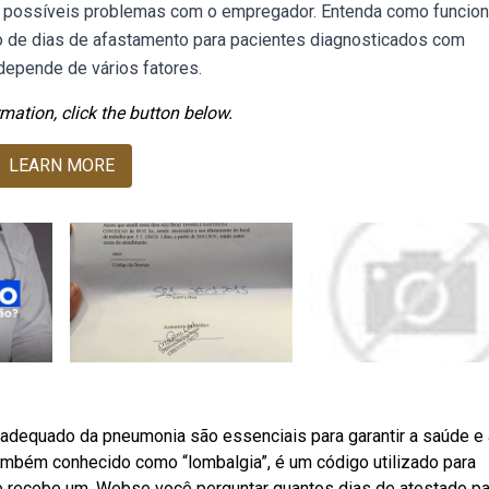
ar possíveis problemas com o empregador. Entenda como funcion
 de dias de afastamento para pacientes diagnosticados com
 depende de vários fatores.
mation, click the button below.
LEARN MORE
adequado da pneumonia são essenciais para garantir a saúde e 
ambém conhecido como “lombalgia”, é um código utilizado para
te recebe um. Webse você perguntar quantos dias de atestado pa