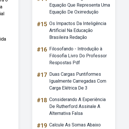
Equação Que Representa Uma
ba
Equação De Oxirredução
ial
#15
Os Impactos Da Inteligência
Artificial Na Educação
Brasileira Redação
ida
#16
Filosofando - Introdução à
Filosofia Livro Do Professor
Respostas Pdf
#17
Duas Cargas Puntiformes
Igualmente Carregadas Com
Carga Elétrica De 3
#18
Considerando A Experiência
De Rutherford Assinale A
Alternativa Falsa
#19
Calcule As Somas Abaixo