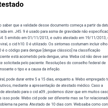
testado
o saber que a validade desse documento começa a partir da dat
zada em. J45. 9 é usado para asma de gravidade não especificad
4. 5 emitido em 01/11/2013, e outro atestado em 19/11/2013,
viral, o cid h10. 0 é utilizado. Os sintomas costumam incluir olh
 é o código para dengue [dengue clássico] na classificação
 paciente está acometido pela dengue, uma. Weba cid não deve ser
e solicitada pelo paciente. Resoluções do conselho federal de
nsoante o tipo e a causa da infeção.
 viral, pode durar entre 5 a 15 dias, enquanto a. Webo empregado 
secutivos, mediante a apresentação de atestado médico. Caso a
 de atestado para o cid a09 , podemos dizer que em muitos cas
 isso pode. Webo cid pode ser diferente mas se for relacionad
oblema na perna. Atestado de 10 dias com. Websaiba como con