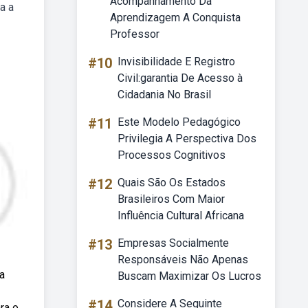
Acompanhamento Da
a a
Aprendizagem A Conquista
Professor
#10
Invisibilidade E Registro
Civil:garantia De Acesso à
Cidadania No Brasil
#11
Este Modelo Pedagógico
Privilegia A Perspectiva Dos
Processos Cognitivos
#12
Quais São Os Estados
Brasileiros Com Maior
Influência Cultural Africana
#13
Empresas Socialmente
Responsáveis Não Apenas
a
Buscam Maximizar Os Lucros
#14
Considere A Seguinte
ra o