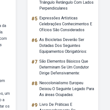
Triângulo Retângulo Com Lados
Perpendiculares
#5
Expressões Artísticas
Celebrações Conhecimentos E
a da
Ofícios São Considerados
a.
 com
#6
As Bicicletas Deverão Ser
os
Dotadas Dos Seguintes
Equipamentos Obrigatórios:
#7
São Elementos Básicos Que
Determinam Se Um Condutor
Dirige Defensivamente:
tem
#8
Neocolonialismo Europeu
Deixou O Seguinte Legado Para
os, um
As áreas Ocupadas:
o a
#9
Livro De Práticas E
tar os