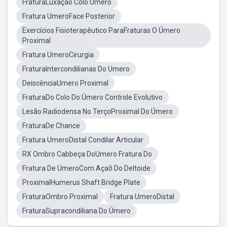
FraturaLuxação Colo Umero
Fratura UmeroFace Posterior
Exercícios Fisioterapêutico ParaFraturas O Úmero
Proximal
Fratura UmeroCirurgia
FraturaIntercondilianas Do Umero
DeiscênciaUmero Proximal
FraturaDo Colo Do Úmero Controle Evolutivo
Lesão Radiodensa No TerçoProximal Do Úmero
FraturaDe Chance
Fratura UmeroDistal Condilar Articular
RX Ombro Cabbeça DoUmero Fratura Do
Fratura De UmeroCom Açaõ Do Deltoide
ProximalHumerus Shaft Bridge Plate
FraturaOmbro Proximal
Fratura UmeroDistal
FraturaSupracondiliana Do Úmero