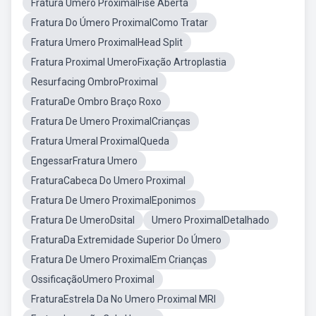
Fratura Umero ProximalFise Aberta
Fratura Do Úmero ProximalComo Tratar
Fratura Umero ProximalHead Split
Fratura Proximal UmeroFixação Artroplastia
Resurfacing OmbroProximal
FraturaDe Ombro Braço Roxo
Fratura De Umero ProximalCrianças
Fratura Umeral ProximalQueda
EngessarFratura Umero
FraturaCabeca Do Umero Proximal
Fratura De Umero ProximalEponimos
Fratura De UmeroDsital
Umero ProximalDetalhado
FraturaDa Extremidade Superior Do Úmero
Fratura De Umero ProximalEm Crianças
OssificaçãoUmero Proximal
FraturaEstrela Da No Umero Proximal MRI