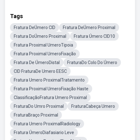
Tags
Fratura DeÚmero CID
Fratura DeÚmero Proximal
Fratura DoÚmero Proximal
Fratura Úmero CID10
Fratura Proximal UmeroTipoia
Fratura Proximal UmeroFixação
Fratura De ÚmeroDistal
FraturaDo Colo Do Úmero
CID FraturaDe Umero EESC
Fratura Umero ProximalTratamento
Fratura Proximal UmeroFixação Haste
ClassificaçãoFratura Umero Proximal
FraturaDo Umro Proximal
FraturaCabeça Umero
FraturaBraço Proximal
Fratura Umero ProximalRadiology
Fratura ÚmeroDiafasiario Leve