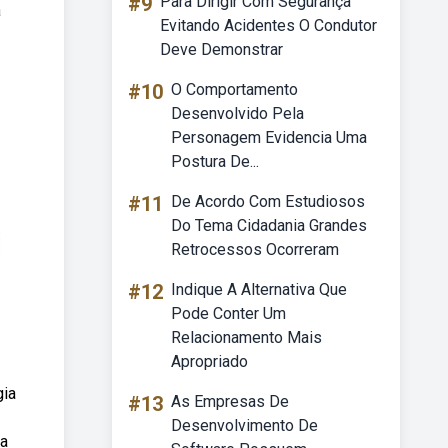
#9
Para Dirigir Com Segurança
a
Evitando Acidentes O Condutor
Deve Demonstrar
#10
O Comportamento
Desenvolvido Pela
Personagem Evidencia Uma
Postura De...
#11
De Acordo Com Estudiosos
Do Tema Cidadania Grandes
Retrocessos Ocorreram
#12
Indique A Alternativa Que
Pode Conter Um
Relacionamento Mais
Apropriado
gia
#13
As Empresas De
Desenvolvimento De
ma