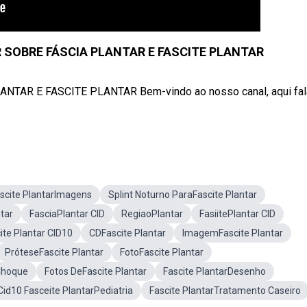
 SOBRE FÁSCIA PLANTAR E FASCITE PLANTAR
TAR E FASCITE PLANTAR Bem-vindo ao nosso canal, aqui fa
scite PlantarImagens
Splint Noturno ParaFascite Plantar
tar
FasciaPlantar CID
RegiaoPlantar
FasiitePlantar CID
ite Plantar CID10
CDFascite Plantar
ImagemFascite Plantar
PróteseFascite Plantar
FotoFascite Plantar
Choque
Fotos DeFascite Plantar
Fascite PlantarDesenho
Cid10 Fasceite PlantarPediatria
Fascite PlantarTratamento Caseiro