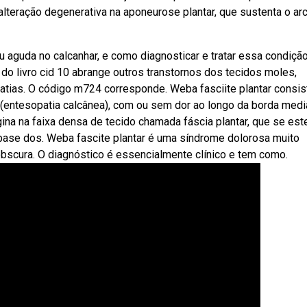
alteração degenerativa na aponeurose plantar, que sustenta o ar
u aguda no calcanhar, e como diagnosticar e tratar essa condição
do livro cid 10 abrange outros transtornos dos tecidos moles,
opatias. O código m724 corresponde. Weba fasciite plantar consi
o (entesopatia calcânea), com ou sem dor ao longo da borda medi
igina na faixa densa de tecido chamada fáscia plantar, que se es
(base dos. Weba fascite plantar é uma síndrome dolorosa muito
obscura. O diagnóstico é essencialmente clínico e tem como.