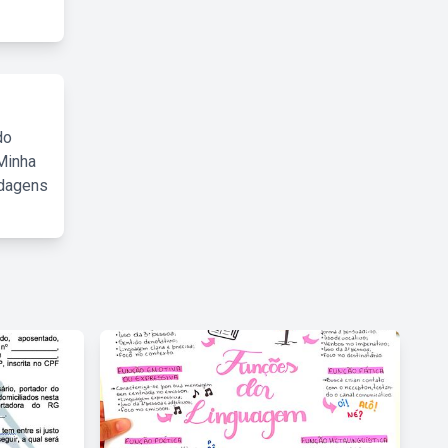
do
Minha
rdagens