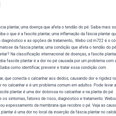
l
a plantar, uma doença que afeta o tendão do pé. Saiba mais so
iba o que é a fascite plantar, uma inflamação da fáscia plantar q
 o diagnóstico e as opções de tratamento,. Webo cid m722 é o c
omatose da fáscia plantar, uma condição que afeta o tendão do p
ntar? Na classificação internacional de doenças, a fascite planta
eba fascite plantar é a dor no pé causada por um problema com 
Saiba como identificar, prevenir e tratar essa condição com.
ar, que conecta o calcanhar aos dedos, causando dor e rigidez n
ar no calcanhar e é um problema comum em adultos. Pode levar a
scite plantar é uma dor dolorosa no calcanhar e na planta do pé
e os sintomas, fatores de risco, diagnóstico e tratamento. Webs
ão ou espessamento da membrana que recobre o pé. Veja as caus
plantar é uma dor no local da inserção da fáscia plantar no calc