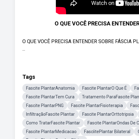
O QUE VOCÊ PRECISA ENTENDER
O QUE VOCÊ PRECISA ENTENDER SOBRE FÁSCIA PLAN
...
Tags
Fascite PlantarAnatomia
Fascite PlantarO Que É
Fa
Fascite PlantarTem Cura
Tratamento ParaFascite Plan
Fascite PlantarPNG
Fascite PlantarFisioterapia
Fasc
InfiltraçãoFascite Plantar
Fascite PlantarOrttotripsia
Como TratarFascite Plantar
Fascite PlantarOndas De 
Fascite PlantarMedicacao
FascíitePlantar Bilateral