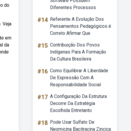
Software Possuem
co do
Diferentes Processos
#14
Referente A Evolução Dos
. Veja
Pensamentos Pedagógicos é
Correto Afirmar Que
ste em
al da
#15
Contribuição Dos Povos
tende
Indígenas Para A Formação
Da Cultura Brasileira
#16
Como Equilibrar A Liberdade
De Expressão Com A
Responsabilidade Social
#17
A Configuração Da Estrutura
Decorre Da Estratégia
Escolhida Entretanto
#18
Pode Usar Sulfato De
Neomicina Bacitracina Zincica