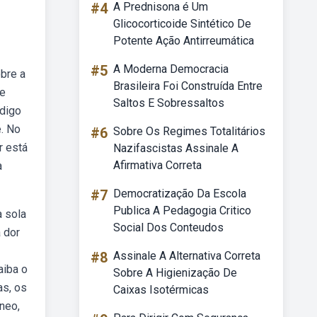
#4
A Prednisona é Um
Glicocorticoide Sintético De
Potente Ação Antirreumática
#5
A Moderna Democracia
bre a
Brasileira Foi Construída Entre
ue
Saltos E Sobressaltos
ódigo
é. No
#6
Sobre Os Regimes Totalitários
r está
Nazifascistas Assinale A
Afirmativa Correta
a
#7
Democratização Da Escola
Publica A Pedagogia Critico
a sola
Social Dos Conteudos
 dor
#8
Assinale A Alternativa Correta
aiba o
Sobre A Higienização De
as, os
Caixas Isotérmicas
âneo,