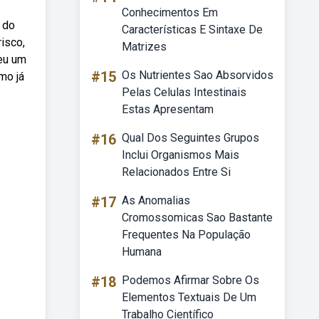
Conhecimentos Em
 do
Características E Sintaxe De
isco,
Matrizes
beu um
#15
Os Nutrientes Sao Absorvidos
mo já
Pelas Celulas Intestinais
Estas Apresentam
#16
Qual Dos Seguintes Grupos
Inclui Organismos Mais
Relacionados Entre Si
#17
As Anomalias
Cromossomicas Sao Bastante
Frequentes Na População
Humana
#18
Podemos Afirmar Sobre Os
Elementos Textuais De Um
Trabalho Científico