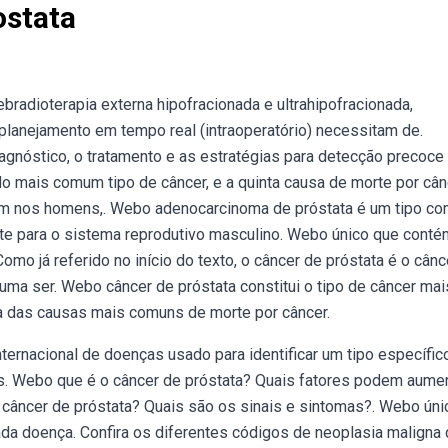
ostata
ebradioterapia externa hipofracionada e ultrahipofracionada,
e planejamento em tempo real (intraoperatório) necessitam de.
agnóstico, o tratamento e as estratégias para detecção precoce
o mais comum tipo de câncer, e a quinta causa de morte por cân
um nos homens,. Webo adenocarcinoma de próstata é um tipo c
nte para o sistema reprodutivo masculino. Webo único que conté
o já referido no início do texto, o câncer de próstata é o cânc
a ser. Webo câncer de próstata constitui o tipo de câncer mai
 das causas mais comuns de morte por câncer.
ternacional de doenças usado para identificar um tipo específic
os. Webo que é o câncer de próstata? Quais fatores podem aumen
o câncer de próstata? Quais são os sinais e sintomas?. Webo úni
a doença. Confira os diferentes códigos de neoplasia maligna 