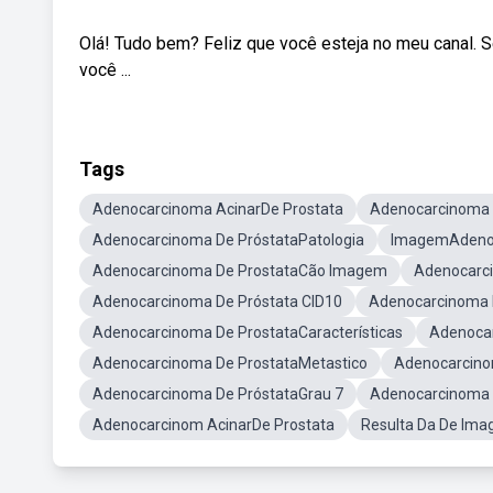
Olá! Tudo bem? Feliz que você esteja no meu canal. Se 
você ...
Tags
Adenocarcinoma AcinarDe Prostata
Adenocarcinoma 
Adenocarcinoma De PróstataPatologia
ImagemAdenoc
Adenocarcinoma De ProstataCão Imagem
Adenocarci
Adenocarcinoma De Próstata CID10
Adenocarcinoma 
Adenocarcinoma De ProstataCaracterísticas
Adenocar
Adenocarcinoma De ProstataMetastico
Adenocarcino
Adenocarcinoma De PróstataGrau 7
Adenocarcinoma 
Adenocarcinom AcinarDe Prostata
Resulta Da De Im