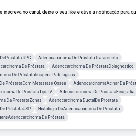
inscreva no canal, deixe o seu like e ative a notificação para q
DeProstáta RPG
Adenocarcinoma De PróstataTratamento
arcinoma De Próstata
Adenocarcinoma De PróstataDoiagnostico
noma De PróstataImagens Patologicas
De PróstataCom Metastase Ossea
AdenocarcinomaAcinar Da Prós
cinoma De ProstataTipo IV
Adenocarcinoma De ProstataEcografia
ma Da ProstataZonas
Adenocarcinoma DuctalDe Prostata
De PróstataUSP
Histologia DoAdenocarcinoma De Prostata
agensAdenocarcinoma De Próstata