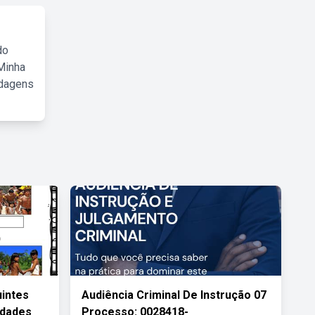
do
Minha
rdagens
intes
Audiência Criminal De Instrução 07
idades
Processo: 0028418-