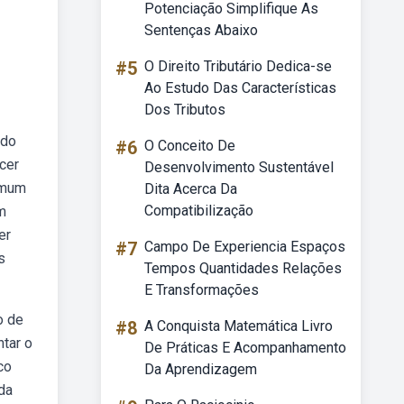
Potenciação Simplifique As
Sentenças Abaixo
#5
O Direito Tributário Dedica-se
Ao Estudo Das Características
Dos Tributos
 do
#6
O Conceito De
cer
Desenvolvimento Sustentável
omum
Dita Acerca Da
Compatibilização
m
er
#7
Campo De Experiencia Espaços
s
Tempos Quantidades Relações
E Transformações
o de
#8
A Conquista Matemática Livro
tar o
De Práticas E Acompanhamento
co
Da Aprendizagem
da