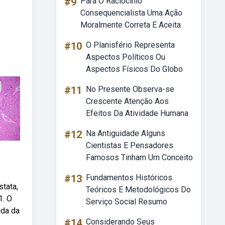
#9
Para O Raciocinio
Consequencialista Uma Ação
Moralmente Correta E Aceita
#10
O Planisfério Representa
Aspectos Políticos Ou
Aspectos Físicos Do Globo
#11
No Presente Observa-se
Crescente Atenção Aos
Efeitos Da Atividade Humana
#12
Na Antiguidade Alguns
Cientistas E Pensadores
Famosos Tinham Um Conceito
#13
Fundamentos Históricos
tata,
Teóricos E Metodológicos Do
1. O
Serviço Social Resumo
ida da
#14
Considerando Seus