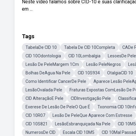
Neste vídeo falamos sobre CID-10 e suas clarificaçã
em ...
Tags
TabelaDe CID 10
Tabela De CID 10Completa
CADe P
CID 10Odontologia
CID 10Lombalgia
LesoesDe Pele
Lesão De PeleMargem 1Cm
Lesão PeleNegros
Les
Bolhas DeAgua Na Pele
CID 10S934
OtalgiaCID 10
Como Identificar CancerDe Pele
Aparece Lesão PeleA
LesãoOvalada Pele
Fraturas Expostas ComLesão De P
CID AlteraçãoE Pele
CIDInvestigação Pele
Classific
Exerese De Lesão De PeleO Que É
Txonomia CID 10Inf
CID 10R07
Lesão De PeleQue Aparece Com Estresse
CID 10S821
LesãoEsbranquiçada Na Pele
CID 10M5
NumerosDe CID
Escala CID 10M5
CID 10Mal Passad