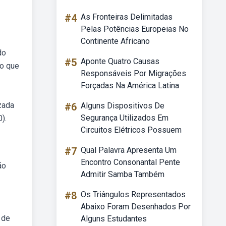
#4
As Fronteiras Delimitadas
Pelas Potências Europeias No
Continente Africano
do
#5
Aponte Quatro Causas
 o que
Responsáveis Por Migrações
Forçadas Na América Latina
zada
#6
Alguns Dispositivos De
Segurança Utilizados Em
).
Circuitos Elétricos Possuem
#7
Qual Palavra Apresenta Um
Encontro Consonantal Pente
ão
Admitir Samba Também
#8
Os Triângulos Representados
Abaixo Foram Desenhados Por
 de
Alguns Estudantes