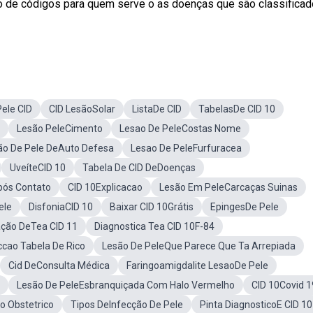
o de códigos para quem serve o as doenças que são classifica
ele CID
CID LesãoSolar
ListaDe CID
TabelasDe CID 10
Lesão PeleCimento
Lesao De PeleCostas Nome
ão De Pele DeAuto Defesa
Lesao De PeleFurfuracea
UveíteCID 10
Tabela De CID DeDoenças
pós Contato
CID 10Explicacao
Lesão Em PeleCarcaças Suinas
ele
DisfoniaCID 10
Baixar CID 10Grátis
EpingesDe Pele
ação DeTea CID 11
Diagnostica Tea CID 10F-84
ccao Tabela De Rico
Lesão De PeleQue Parece Que Ta Arrepiada
Cid DeConsulta Médica
Faringoamigdalite LesaoDe Pele
Lesão De PeleEsbranquiçada Com Halo Vermelho
CID 10Covid 1
o Obstetrico
Tipos DeInfecção De Pele
Pinta DiagnosticoE CID 10