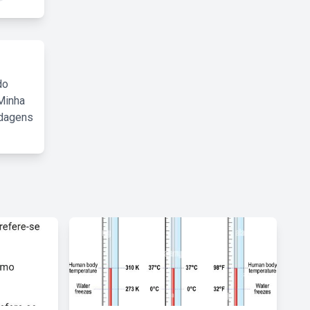
do
Minha
rdagens