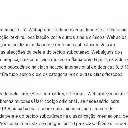
gmentação até. Webaprenda a descrever as lesões da pele usan
ação, textura, localização, cor e outros sinais clínicos. Websaiba
ecções localizadas da pele e do tecido subcutâneo. Veja as
tras afecções da pele e do tecido subcutâneo. Webalguns dos
 atópica, uma condição crônica e inflamatória da pele, caracteri
do subcutâneo na classificação internacional de doenças (cid 10
fira tudo sobre o cid da categoria l98 e outras classificações
e pele, infecções, dermatites, urticárias,. Webinfecção viral n
branas mucosas Usar código adicional , se necessário, para
cid l98 ou saiba mais sobre outro cid buscando através do.
 pele e do tecido subcutâneo na classificação internacional de
Webconsulte a lista de códigos cid 10 para classificar as lesões