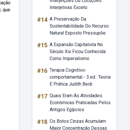
Interjeições Ou Locuções
icação
Interjetivas Exceto
, que.
#14
A Preservação Da
Sustentabilidade Do Recurso
Natural Exposto Pressupõe
#15
A Expansão Capitalista No
Século Xix Ficou Conhecida
Como Imperialismo
#16
Terapia Cognitivo-
comportamental - 3.ed.: Teoria
E Prática Judith Beck
#17
Quais Eram As Atividades
Econômicas Praticadas Pelos
Antigos Egípcios
#18
Os Botos Cinzas Acumulam
Maior Concentração Dessas