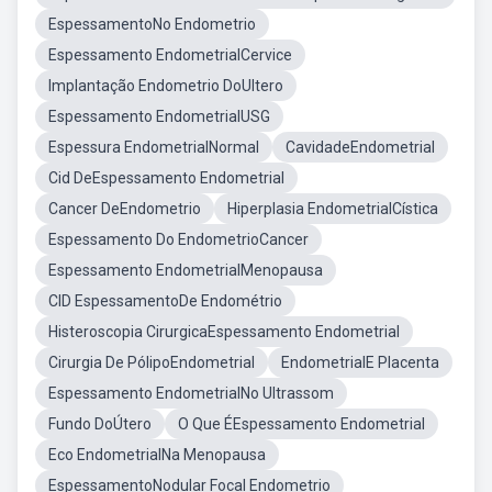
EspessamentoNo Endometrio
Espessamento EndometrialCervice
Implantação Endometrio DoUltero
Espessamento EndometrialUSG
Espessura EndometrialNormal
CavidadeEndometrial
Cid DeEspessamento Endometrial
Cancer DeEndometrio
Hiperplasia EndometrialCística
Espessamento Do EndometrioCancer
Espessamento EndometrialMenopausa
CID EspessamentoDe Endométrio
Histeroscopia CirurgicaEspessamento Endometrial
Cirurgia De PólipoEndometrial
EndometrialE Placenta
Espessamento EndometrialNo Ultrassom
Fundo DoÚtero
O Que ÉEspessamento Endometrial
Eco EndometrialNa Menopausa
EspessamentoNodular Focal Endometrio